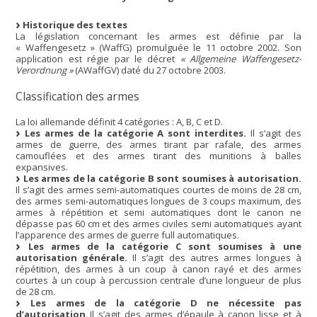
Historique des textes
La législation concernant les armes est définie par la
« Waffengesetz » (WaffG) promulguée le 11 octobre 2002. Son
application est régie par le décret
« Allgemeine Waffengesetz-
Verordnung »
(AWaffGV) daté du 27 octobre 2003.
Classification des armes
La loi allemande définit 4 catégories : A, B, C et D.
Les armes de la catégorie A sont interdites.
Il s’agit des
armes de guerre, des armes tirant par rafale, des armes
camouflées et des armes tirant des munitions à balles
expansives.
Les armes de la catégorie B sont soumises à autorisation.
Il s’agit des armes semi-automatiques courtes de moins de 28 cm,
des armes semi-automatiques longues de 3 coups maximum, des
armes à répétition et semi automatiques dont le canon ne
dépasse pas 60 cm et des armes civiles semi automatiques ayant
l’apparence des armes de guerre full automatiques.
Les armes de la catégorie C sont soumises à une
autorisation générale.
Il s’agit des autres armes longues à
répétition, des armes à un coup à canon rayé et des armes
courtes à un coup à percussion centrale d’une longueur de plus
de 28 cm.
Les armes de la catégorie D ne nécessite pas
d’autorisation
Il s’agit des armes d’épaule à canon lisse et à