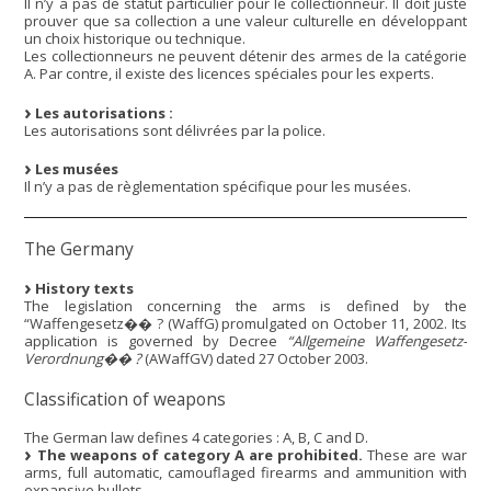
Il n’y a pas de statut particulier pour le collectionneur. Il doit juste
prouver que sa collection a une valeur culturelle en développant
un choix historique ou technique.
Les collectionneurs ne peuvent détenir des armes de la catégorie
A. Par contre, il existe des licences spéciales pour les experts.
Les autorisations :
Les autorisations sont délivrées par la police.
Les musées
Il n’y a pas de règlementation spécifique pour les musées.
The Germany
History texts
The legislation concerning the arms is defined by the
“Waffengesetz�� ? (WaffG) promulgated on October 11, 2002. Its
application is governed by Decree
“Allgemeine Waffengesetz-
Verordnung�� ?
(AWaffGV) dated 27 October 2003.
Classification of weapons
The German law defines 4 categories : A, B, C and D.
The weapons of category A are prohibited.
These are war
arms, full automatic, camouflaged firearms and ammunition with
expansive bullets.