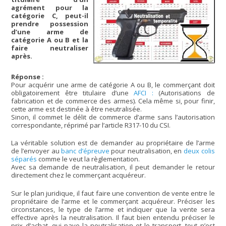
agrément pour la
catégorie C, peut-il
prendre possession
d’une arme de
catégorie A ou B et la
faire neutraliser
après.
Réponse :
Pour acquérir une arme de catégorie A ou B, le commerçant doit
obligatoirement être titulaire d’une
AFCI :
(Autorisations de
fabrication et de commerce des armes). Cela même si, pour finir,
cette arme est destinée à être neutralisée.
Sinon, il commet le délit de commerce d’arme sans l’autorisation
correspondante, réprimé par l’article R317-10 du CSI.
La véritable solution est de demander au propriétaire de l’arme
de l’envoyer au
banc d’épreuve
pour neutralisation, en
deux colis
séparés
comme le veut la règlementation.
Avec sa demande de neutralisation, il peut demander le retour
directement chez le commerçant acquéreur.
Sur le plan juridique, il faut faire une convention de vente entre le
propriétaire de l’arme et le commerçant acquéreur. Préciser les
circonstances, le type de l’arme et indiquer que la vente sera
effective après la neutralisation. Il faut bien entendu préciser le
prix d’achat, qui paye la neutralisation et le transport, tout n’est