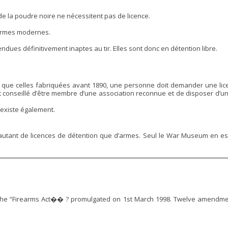
de la poudre noire ne nécessitent pas de licence.
armes modernes.
ndues définitivement inaptes au tir. Elles sont donc en détention libre.
que celles fabriquées avant 1890, une personne doit demander une licenc
t conseillé d’être membre d’une association reconnue et de disposer d’un 
 existe également.
autant de licences de détention que d’armes. Seul le War Museum en 
the “Firearms Act�� ? promulgated on 1st March 1998. Twelve amendmen