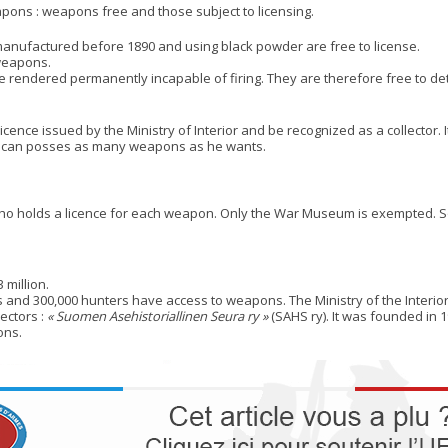
apons : weapons free and those subject to licensing.
nufactured before 1890 and using black powder are free to license.
 weapons.
 rendered permanently incapable of firing. They are therefore free to de
cence issued by the Ministry of Interior and be recognized as a collector.
He can posses as many weapons as he wants.
o holds a licence for each weapon. Only the War Museum is exempted.
 million.
rs and 300,000 hunters have access to weapons. The Ministry of the Interior
lectors :
« Suomen Asehistoriallinen Seura ry »
(SAHS ry). It was founded in
ons.