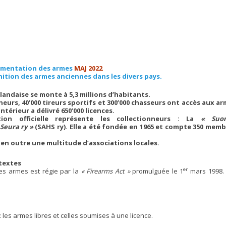
lementation des armes
MAJ 2022
nition des armes anciennes dans les divers pays.
landaise se monte à 5,3 millions d’habitants.
neurs, 40’000 tireurs sportifs et 300’000 chasseurs ont accès aux ar
Intérieur a délivré 650’000 licences.
on officielle représente les collectionneurs : La
« Suo
 Seura ry »
(SAHS ry). Elle a été fondée en 1965 et compte 350 memb
en outre une multitude d’associations locales.
textes
er
 les armes est régie par la
« Firearms Act »
promulguée le 1
mars 1998.
: les armes libres et celles soumises à une licence.