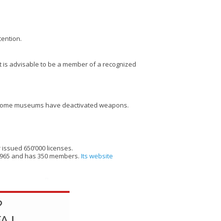
tention.
 It is advisable to be a member of a recognized
 Some museums have deactivated weapons.
 issued 650’000 licenses.
 1965 and has 350 members.
Its website