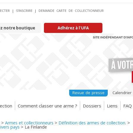
ECTER
|
S’INSCRIRE
|
DEMANDE CARTE DE COLLECTIONNEUR
ez notre boutique
Adhérez à l'UFA
Revue de presse
Calendrier
ection
Comment classer une arme ?
Dossiers
Liens
FAQ
>
Armes et collectionneurs
>
Définition des armes de collection.
>
ivers pays
>
La Finlande