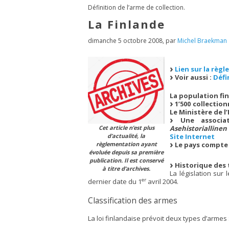
Définition de l’arme de collection.
La Finlande
dimanche 5 octobre 2008
,
par
Michel Braekman
Lien sur la règ
Voir aussi :
Défi
La population fin
1’500 collection
Le Ministère de l’
Une associati
Asehistoriallinen
Cet article n’est plus
Site Internet
d’actualité, la
Le pays compte 
règlementation ayant
évoluée depuis sa première
publication. Il est conservé
Historique des 
à titre d’archives.
La législation sur
er
dernier date du 1
avril 2004.
Classification des armes
La loi finlandaise prévoit deux types d’armes 