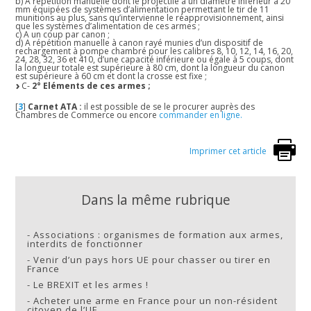
b) A répétition manuelle dont le projectile a un diamètre inférieur à 20
mm équipées de systèmes d’alimentation permettant le tir de 11
munitions au plus, sans qu’intervienne le réapprovisionnement, ainsi
que les systèmes d’alimentation de ces armes ;
c) A un coup par canon ;
d) A répétition manuelle à canon rayé munies d’un dispositif de
rechargement à pompe chambré pour les calibres 8, 10, 12, 14, 16, 20,
24, 28, 32, 36 et 410, d’une capacité inférieure ou égale à 5 coups, dont
la longueur totale est supérieure à 80 cm, dont la longueur du canon
est supérieure à 60 cm et dont la crosse est fixe ;
C-
2° Eléments de ces armes ;
[
3
]
Carnet ATA :
il est possible de se le procurer auprès des
Chambres de Commerce ou encore
commander en ligne.
Imprimer cet article
Dans la même rubrique
-
Associations : organismes de formation aux armes,
interdits de fonctionner
-
Venir d’un pays hors UE pour chasser ou tirer en
France
-
Le BREXIT et les armes !
-
Acheter une arme en France pour un non-résident
citoyen de l’UE.