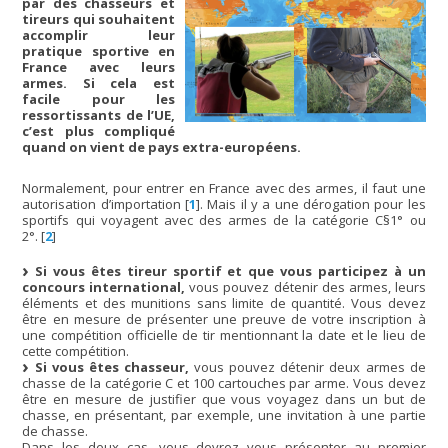
par des chasseurs et
tireurs qui souhaitent
accomplir leur
pratique sportive en
France avec leurs
armes. Si cela est
facile pour les
ressortissants de l’UE,
c’est plus compliqué
quand on vient de pays extra-européens.
Normalement, pour entrer en France avec des armes, il faut une
autorisation d’importation
[
1
]
. Mais il y a une dérogation pour les
sportifs qui voyagent avec des armes de la catégorie C§1° ou
2°.
[
2
]
Si vous êtes tireur sportif et que vous participez à un
concours international,
vous pouvez détenir des armes, leurs
éléments et des munitions sans limite de quantité. Vous devez
être en mesure de présenter une preuve de votre inscription à
une compétition officielle de tir mentionnant la date et le lieu de
cette compétition.
Si vous êtes chasseur,
vous pouvez détenir deux armes de
chasse de la catégorie C et 100 cartouches par arme. Vous devez
être en mesure de justifier que vous voyagez dans un but de
chasse, en présentant, par exemple, une invitation à une partie
de chasse.
Dans les deux cas, vous devrez vous présenter au premier