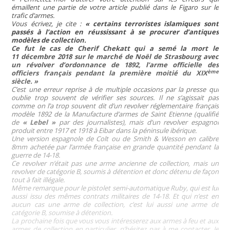
émaillent une partie de votre article publié dans le Figaro sur le
trafic d’armes.
Vous écrivez, je cite :
« certains terroristes islamiques sont
passés à l’action en réussissant à se procurer d’antiques
modèles de collection.
Ce fut le cas de Cherif Chekatt qui a semé la mort le
11 décembre 2018 sur le marché de Noël de Strasbourg avec
un révolver d’ordonnance de 1892, l’arme officielle des
ème
officiers français pendant la première moitié du XIX
siècle. »
C’est une erreur reprise à de multiple occasions par la presse qui
oublie trop souvent de vérifier ses sources. Il ne s’agissait pas
comme on l’a trop souvent dit d’un revolver réglementaire français
modèle 1892 de la Manufacture d’armes de Saint Etienne (qualifié
de
« Lebel »
par des journalistes), mais d’un revolver espagnol
produit entre 1917 et 1918 à Eibar dans la péninsule ibérique.
Une version espagnole de Colt ou de Smith & Wesson en calibre
8mm achetée par l’armée française en grande quantité pendant la
guerre de 14-18.
Ce revolver n’était pas une arme ancienne de collection, mais un
revolver de catégorie B, soumis à détention et donc détenu de façon
tout à fait illégale.
Même remarque pour le pistolet semi-automatique Ruby, qui est lui
aussi issu des mêmes contrats militaires de 14-18. Et qui n’est en
aucun cas une arme de collection, c’est lui aussi une arme de
catégorie B, soumise à détention.
La prochaine fois que vous vous intéresserez aux armes à feu et aux
armes de collection en particulier, n’hésitez pas à me contacter. Je