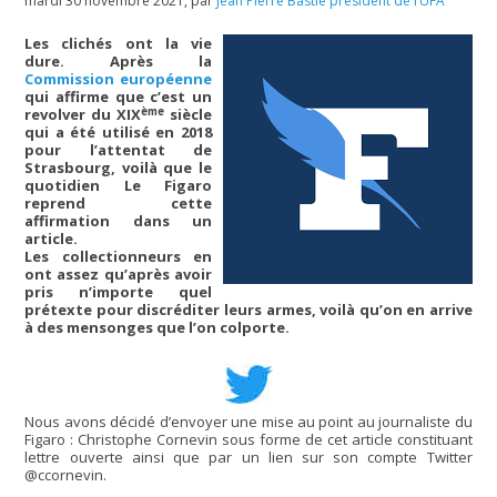
mardi 30 novembre 2021
,
par
Jean Pierre Bastié président de l’UFA
Les clichés ont la vie
dure. Après la
Commission européenne
qui affirme que c’est un
ème
revolver du XIX
siècle
qui a été utilisé en 2018
pour l’attentat de
Strasbourg, voilà que le
quotidien Le Figaro
reprend cette
affirmation dans un
article.
Les collectionneurs en
ont assez qu’après avoir
pris n’importe quel
prétexte pour discréditer leurs armes, voilà qu’on en arrive
à des mensonges que l’on colporte.
Nous avons décidé d’envoyer une mise au point au journaliste du
Figaro : Christophe Cornevin sous forme de cet article constituant
lettre ouverte ainsi que par un lien sur son compte Twitter
@ccornevin.