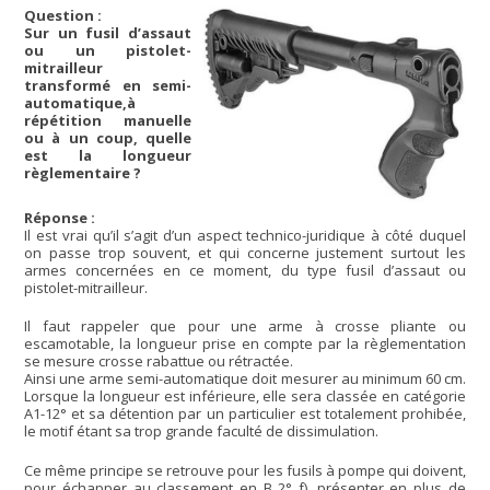
Question
:
Sur un fusil d’assaut
ou un pistolet-
mitrailleur
transformé en semi-
automatique,à
répétition manuelle
ou à un coup, quelle
est la longueur
règlementaire ?
Réponse :
Il est vrai qu’il s’agit d’un aspect technico-juridique à côté duquel
on passe trop souvent, et qui concerne justement surtout les
armes concernées en ce moment, du type fusil d’assaut ou
pistolet-mitrailleur.
Il faut rappeler que pour une arme à crosse pliante ou
escamotable, la longueur prise en compte par la règlementation
se mesure crosse rabattue ou rétractée.
Ainsi une arme semi-automatique doit mesurer au minimum 60 cm.
Lorsque la longueur est inférieure, elle sera classée en catégorie
A1-12° et sa détention par un particulier est totalement prohibée,
le motif étant sa trop grande faculté de dissimulation.
Ce même principe se retrouve pour les fusils à pompe qui doivent,
pour échapper au classement en B 2° f), présenter en plus de