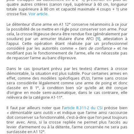
quatre autres critères (canon rayé, supérieur à 60 cm, longueur
totale supérieure à 80 cm et capacité maximale 4 coups + 1) une
crosse fixe.
Voir article.
Le détenteur d’une arme en A1 12° conserve néanmoins à ce jour
la possibilité de se mettre en règle pour conserver son arme. Pour
cela, la crosse litigieuse devra être rendue fixe (généralement par
soudure) par un armurier titulaire d’une AFCI
[
1
]
, attestation à
l’appui. Cette opération étant réalisée par un professionnel
considéré par les autorités comme «
tiers de confiance
» et ne
modifiant pas le fonctionnement de l’arme, elle ne nécessite pas
de repasser l’arme au banc d’épreuve.
Dans le cas (pourtant prévu par les textes) d’armes à crosse
démontable, la situation est plus subtile. Pour certaines armes en
effet, comme des modèles spécifiques d’Uzi, l’arme sans crosse
sera considérée légalement comme une arme de poing et donc
classée en B 1°, à condition bien sûr qu’elle ait été conçue
d’origine en mode semi-automatique, dans le cas contraire, elle
relèvera de la catégorie A1-11°.
Il faut par ailleurs noter que l’
article R.311-2 du CSI
précise bien
« démontable sans outils »
et indique que l’arme ainsi raccourcie
doit conserver sa fonctionnalité, c’est-à-dire que l’on peut toujours
tirer avec. Ainsi, si la crosse repliée ne permet plus l’accès au
levier d’armement ou à la détente, l’arme concernée ne sera pas
surclassée en A1 12°.