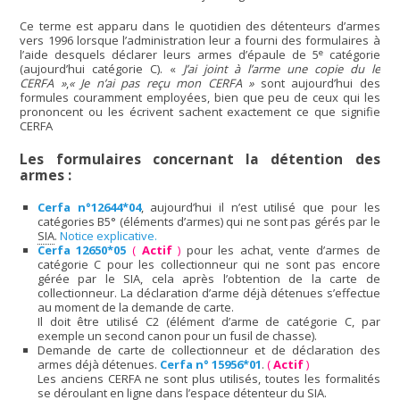
Ce terme est apparu dans le quotidien des détenteurs d’armes
vers 1996 lorsque l’administration leur a fourni des formulaires à
e
l’aide desquels déclarer leurs armes d’épaule de 5
catégorie
(aujourd’hui catégorie C). «
J’ai joint à l’arme une copie du le
CERFA »
,
« Je n’ai pas reçu mon CERFA »
sont aujourd’hui des
formules couramment employées, bien que peu de ceux qui les
prononcent ou les écrivent sachent exactement ce que signifie
CERFA
Les formulaires concernant la détention des
armes :
Cerfa n°12644*04
, aujourd’hui il n’est utilisé que pour les
catégories B5° (éléments d’armes) qui ne sont pas gérés par le
SIA
.
Notice explicative.
Cerfa 12650*05
(
Actif
)
pour les achat, vente d’armes de
catégorie C pour les collectionneur qui ne sont pas encore
gérée par le SIA, cela après l’obtention de la carte de
collectionneur. La déclaration d’arme déjà détenues s’effectue
au moment de la demande de carte.
Il doit être utilisé C2 (élément d’arme de catégorie C, par
exemple un second canon pour un fusil de chasse).
Demande de carte de collectionneur et de déclaration des
armes déjà détenues.
Cerfa n° 15956*01
.
(
Actif
)
Les anciens CERFA ne sont plus utilisés, toutes les formalités
se déroulant en ligne dans l’espace détenteur du SIA.