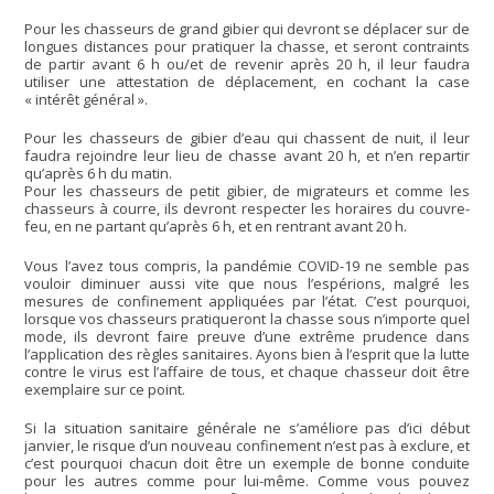
Pour les chasseurs de grand gibier qui devront se déplacer sur de
longues distances pour pratiquer la chasse, et seront contraints
de partir avant 6 h ou/et de revenir après 20 h, il leur faudra
utiliser une attestation de déplacement, en cochant la case
« intérêt général ».
Pour les chasseurs de gibier d’eau qui chassent de nuit, il leur
faudra rejoindre leur lieu de chasse avant 20 h, et n’en repartir
qu’après 6 h du matin.
Pour les chasseurs de petit gibier, de migrateurs et comme les
chasseurs à courre, ils devront respecter les horaires du couvre-
feu, en ne partant qu’après 6 h, et en rentrant avant 20 h.
Vous l’avez tous compris, la pandémie COVID-19 ne semble pas
vouloir diminuer aussi vite que nous l’espérions, malgré les
mesures de confinement appliquées par l’état. C’est pourquoi,
lorsque vos chasseurs pratiqueront la chasse sous n’importe quel
mode, ils devront faire preuve d’une extrême prudence dans
l’application des règles sanitaires. Ayons bien à l’esprit que la lutte
contre le virus est l’affaire de tous, et chaque chasseur doit être
exemplaire sur ce point.
Si la situation sanitaire générale ne s’améliore pas d’ici début
janvier, le risque d’un nouveau confinement n’est pas à exclure, et
c’est pourquoi chacun doit être un exemple de bonne conduite
pour les autres comme pour lui-même. Comme vous pouvez