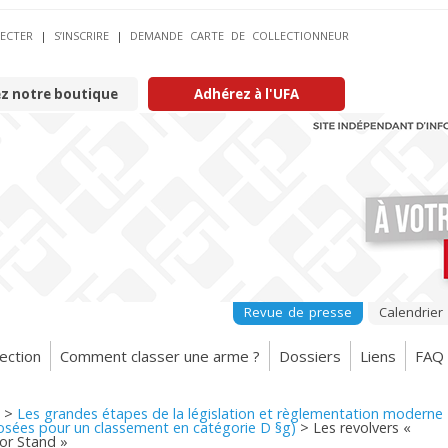
ECTER
|
S’INSCRIRE
|
DEMANDE CARTE DE COLLECTIONNEUR
ez notre boutique
Adhérez à l'UFA
Revue de presse
Calendrier
ection
Comment classer une arme ?
Dossiers
Liens
FAQ
>
Les grandes étapes de la législation et règlementation moderne
sées pour un classement en catégorie D §g)
>
Les revolvers «
ior Stand »