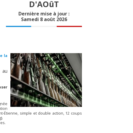
D'AOûT
Dernière mise à jour :
Samedi 8 août 2026
e la
au
oser
ignée
tion
t-Étienne, simple et double action, 12 coups
).
es.