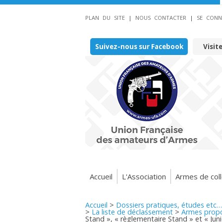
PLAN DU SITE
|
NOUS CONTACTER
|
SE CONN
Suivez-nous sur Facebook
Visit
Accueil
L'Association
Armes de coll
Accueil
>
Dossiers pratiques, études etc…
>
La liste de déclassement
>
Armes propo
Stand », « règlementaire Stand » et « Jun