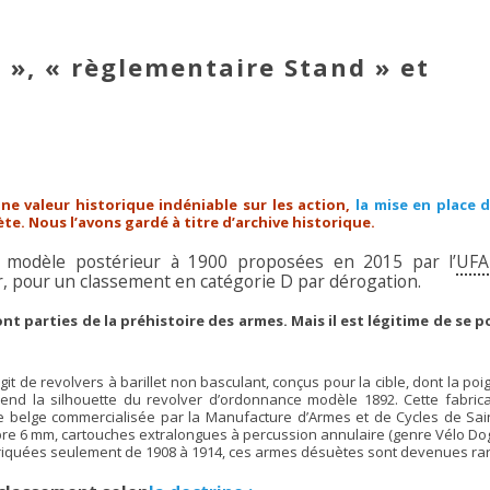
 », « règlementaire Stand » et
une valeur historique indéniable sur les action,
la mise en place d
te. Nous l’avons gardé à titre d’archive historique.
n modèle postérieur à 1900 proposées en 2015 par l’
UFA
ur, pour un classement en catégorie D par dérogation.
t parties de la préhistoire des armes. Mais il est légitime de se p
’agit de revolvers à barillet non basculant, conçus pour la cible, dont la po
end la silhouette du revolver d’ordonnance modèle 1892. Cette fabrica
le belge commercialisée par la Manufacture d’Armes et de Cycles de Sain
bre 6 mm, cartouches extralongues à percussion annulaire (genre Vélo Dog
iquées seulement de 1908 à 1914, ces armes désuètes sont devenues rar