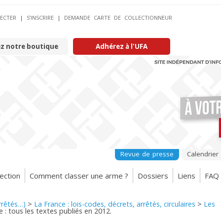
ECTER
|
S’INSCRIRE
|
DEMANDE CARTE DE COLLECTIONNEUR
ez notre boutique
Adhérez à l'UFA
Revue de presse
Calendrier
ection
Comment classer une arme ?
Dossiers
Liens
FAQ
arrêtés…)
>
La France : lois-codes, décrets, arrêtés, circulaires
>
Les
e : tous les textes publiés en 2012.