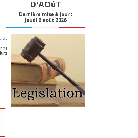
D'AOûT
Dernière mise à jour :
Jeudi 6 août 2026
é
du
éenne
uits