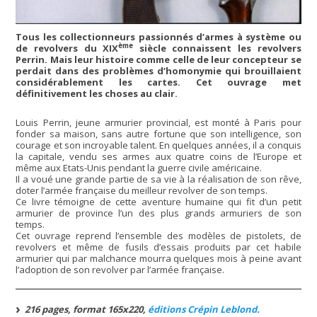
Tous les collectionneurs passionnés d’armes à système ou
ème
de revolvers du XIX
siècle connaissent les revolvers
Perrin. Mais leur histoire comme celle de leur concepteur se
perdait dans des problèmes d’homonymie qui brouillaient
considérablement les cartes. Cet ouvrage met
définitivement les choses au clair.
Louis Perrin, jeune armurier provincial, est monté à Paris pour
fonder sa maison, sans autre fortune que son intelligence, son
courage et son incroyable talent. En quelques années, il a conquis
la capitale, vendu ses armes aux quatre coins de l’Europe et
même aux Etats-Unis pendant la guerre civile américaine.
Il a voué une grande partie de sa vie à la réalisation de son rêve,
doter l’armée française du meilleur revolver de son temps.
Ce livre témoigne de cette aventure humaine qui fit d’un petit
armurier de province l’un des plus grands armuriers de son
temps.
Cet ouvrage reprend l’ensemble des modèles de pistolets, de
revolvers et même de fusils d’essais produits par cet habile
armurier qui par malchance mourra quelques mois à peine avant
l’adoption de son revolver par l’armée française.
216 pages, format 165x220,
éditions Crépin Leblond.