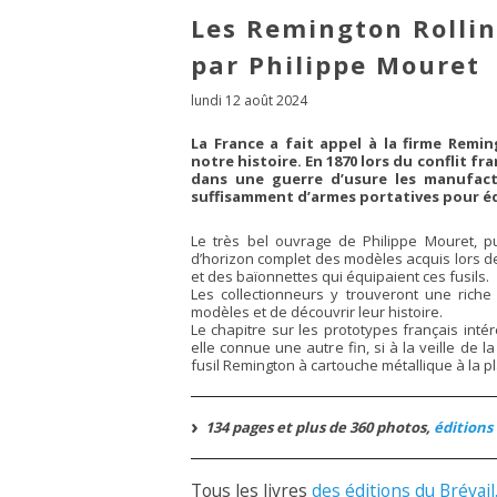
Les Remington Rollin
par Philippe Mouret
lundi 12 août 2024
La France a fait appel à la firme Remi
notre histoire. En 1870 lors du conflit f
dans une guerre d’usure les manufact
suffisamment d’armes portatives pour éq
Le très bel ouvrage de Philippe Mouret, pu
d’horizon complet des modèles acquis lors de
et des baïonnettes qui équipaient ces fusils.
Les collectionneurs y trouveront une riche
modèles et de découvrir leur histoire.
Le chapitre sur les prototypes français intér
elle connue une autre fin, si à la veille de l
fusil Remington à cartouche métallique à la p
134 pages et plus de 360 photos,
éditions 
Tous les livres
des éditions du Brévail