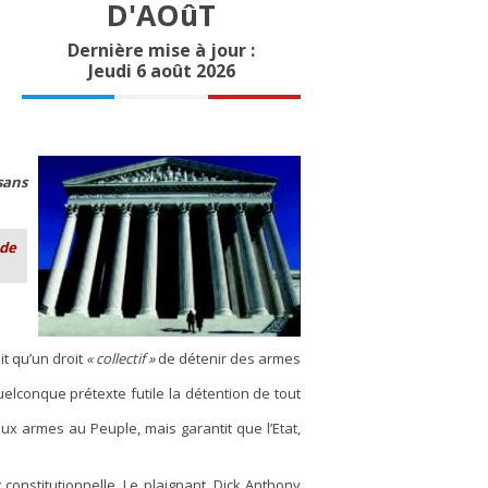
D'AOûT
Dernière mise à jour :
Jeudi 6 août 2026
sans
 de
 qu’un droit
« collectif »
de détenir des armes
uelconque prétexte futile la détention de tout
ux armes au Peuple, mais garantit que l’Etat,
t constitutionnelle. Le plaignant, Dick Anthony