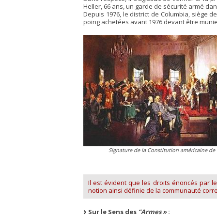
Heller, 66 ans, un garde de sécurité armé dans 
Depuis 1976, le district de Columbia, siège 
poing achetées avant 1976 devant être munie
Signature de la Constitution américaine de
Il est évident que les droits énoncés par l
notion ainsi définie de la communauté corr
Sur le Sens des
“Armes »
: