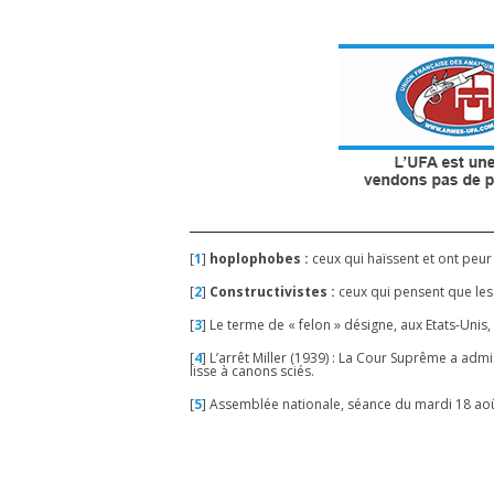
[
1
]
hoplophobes :
ceux qui haïssent et ont peu
[
2
]
Constructivistes :
ceux qui pensent que les 
[
3
]
Le terme de « felon » désigne, aux Etats-Unis,
[
4
]
L’arrêt Miller (1939) : La Cour Suprême a admis
lisse à canons sciés.
[
5
]
Assemblée nationale, séance du mardi 18 août,