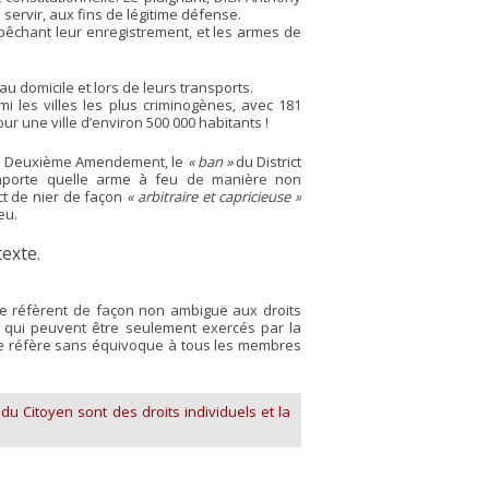
 servir, aux fins de légitime défense.
mpêchant leur enregistrement, et les armes de
u domicile et lors de leurs transports.
i les villes les plus criminogènes, avec 181
r une ville d’environ 500 000 habitants !
n du Deuxième Amendement, le
« ban »
du District
importe quelle arme à feu de manière non
ict de nier de façon
« arbitraire et capricieuse »
eu.
texte.
e réfèrent de façon non ambiguë aux droits
s qui peuvent être seulement exercés par la
 se réfère sans équivoque à tous les membres
u Citoyen sont des droits individuels et la