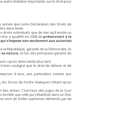
e autre limitation importante sur le droit pour
ême année que notre Déclaration des Droits de
 des deux texte.
 droits individuels que de nier qu’il existe un
s-Unis a qualifié en 2008 de
préexistant à la
, qui s’impose non seulement aux autorités
 la République, garante de la Démocratie, ils
 sa nature,
et l’un des principaux garants de
uce »
qu’un demi-siècle plus tard.
 bien souligné que le droit de détenir et de
’imposer à tous, aux particuliers comme aux
,
les forces de l’ordre étatiques n’étant qu’un
r des armes. C’est l’avis des juges de la Cour
s terrible que celle qui s’établirait dans un État,
ires sont de futiles sophismes démentis par les