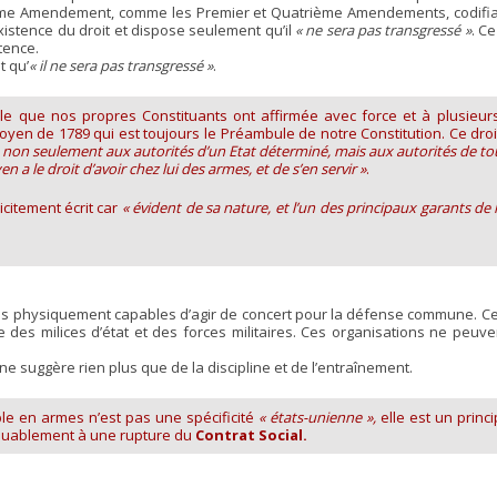
me Amendement, comme les Premier et Quatrième Amendements, codifiait
istence du droit et dispose seulement qu’il
« ne sera pas transgressé »
. C
tence.
 qu’
« il ne sera pas transgressé »
.
lle que nos propres Constituants ont affirmée avec force et à plusieurs
toyen de 1789 qui est toujours le Préambule de notre Constitution. Ce d
e non seulement aux autorités d’un Etat déterminé, mais aux autorités de tou
en a le droit d’avoir chez lui des armes, et de s’en servir »
.
icitement écrit car
« évident de sa nature, et l’un des principaux garants de la
s physiquement capables d’agir de concert pour la défense commune. Cett
 que des milices d’état et des forces militaires. Ces organisations ne pe
ne suggère rien plus que de la discipline et de l’entraînement.
ple en armes n’est pas une spécificité
« états-unienne »,
elle est un princ
nquablement à une rupture du
Contrat Social.