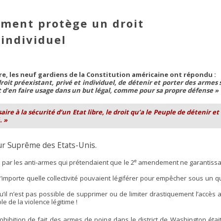
ment protège un droit
 individuel
atre, les neuf gardiens de la Constitution américaine ont répondu :
t préexistant, privé et individuel, de détenir et porter des armes 
oit d’en faire usage dans un but légal, comme pour sa propre défense »
re à la sécurité d’un Etat libre, le droit qu’a le Peuple de détenir et
. »
our Suprême des Etats-Unis.
e
é par les anti-armes qui prétendaient que le 2
amendement ne garantissait
u n’importe quelle collectivité pouvaient légiférer pour empêcher sous un q
’il n’est pas possible de supprimer ou de limiter drastiquement l’accès a
le de la violence légitime !
 prohibition de fait des armes de poing dans le district de Washington étai