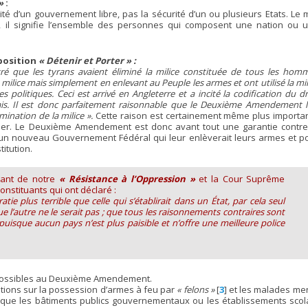
»
:
rité d’un gouvernement libre, pas la sécurité d’un ou plusieurs Etats. Le 
e, il signifie l’ensemble des personnes qui composent une nation ou 
position
« Détenir et Porter » :
tré que les tyrans avaient éliminé la milice constituée de tous les hom
ilice mais simplement en enlevant au Peuple les armes et ont utilisé la mil
s politiques. Ceci est arrivé en Angleterre et a incité la codification du dr
lais. Il est donc parfaitement raisonnable que le Deuxième Amendement l’
mination de la milice ».
Cette raison est certainement même plus importa
sser. Le Deuxième Amendement est donc avant tout une garantie contre
un nouveau Gouvernement Fédéral qui leur enlèverait leurs armes et p
titution.
ant de notre
« Résistance à l’Oppression »
et la Cour Suprême
nstituants qui ont déclaré :
atie plus terrible que celle qui s’établirait dans un État, par cela seul
e l’autre ne le serait pas ; que tous les raisonnements contraires sont
 puisque aucun pays n’est plus paisible et n’offre une meilleure police
 possibles au Deuxième Amendement.
bitions sur la possession d’armes à feu par
« felons »
[
3
]
et les malades men
 que les bâtiments publics gouvernementaux ou les établissements scolair