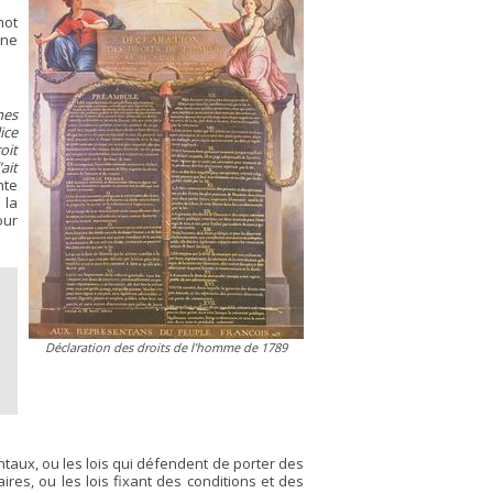
mot
une
mes
ice
oit
ait
nte
 la
our
Déclaration des droits de l’homme de 1789
taux, ou les lois qui défendent de porter des
es, ou les lois fixant des conditions et des