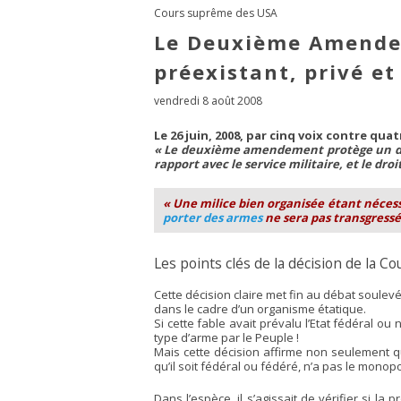
Cours suprême des USA
Le Deuxième Amende
préexistant, privé et
vendredi 8 août 2008
Le 26 juin, 2008, par cinq voix contre qu
« Le deuxième amendement protège un droi
rapport avec le service militaire, et le dr
« Une milice bien organisée étant nécessai
porter des armes
ne sera pas transgressé
Les points clés de la décision de la C
Cette décision claire met fin au débat soulev
dans le cadre d’un organisme étatique.
Si cette fable avait prévalu l’Etat fédéral o
type d’arme par le Peuple !
Mais cette décision affirme non seulement qu
qu’il soit fédéral ou fédéré, n’a pas le monopo
Dans l’espèce, il s’agissait de vérifier si la