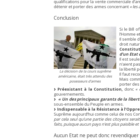
qualifications pour la vente commerciale d’ar
détenir et porter des armes concernant
« les
Conclusion
Si le Bill
l’Homme et
Il semble d
droit natu
Constitu
d’un Etat 
Il est seu
n’aient pas
la liberté 
La décision de la cours suprême
Il faut rec
américaine, était très attendu des
Mais comme
posesseurs d’armes
porter des
Préexistant à la Constitution,
donc
« 
gouvernements.
« Un des principaux garants de la liberté
sous-ensemble du Peuple en armes.
Indispensable à la Résistance à l’Oppre
Suprême aujourd’hui comme celui de nos Con
par cela seul qu’une partie des citoyens serai
faits, puisque aucun pays n’est plus paisible et
Aucun Etat ne peut donc revendiquer l