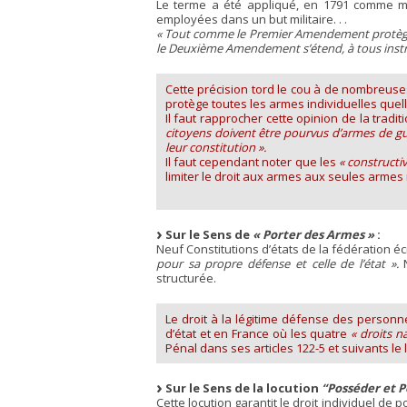
Le terme a été appliqué, en 1791 comme mai
employées dans un but militaire. . .
« Tout comme le Premier Amendement protèg
le Deuxième Amendement s’étend, à tous instrum
Cette précision tord le cou à de nombreus
protège toutes les armes individuelles quel
Il faut rapprocher cette opinion de la tradi
citoyens doivent être pourvus d’armes de gu
leur constitution ».
Il faut cependant noter que les
« constructiv
limiter le droit aux armes aux seules armes 
Sur le Sens de
« Porter des Armes »
:
Neuf Constitutions d’états de la fédération écr
pour sa propre défense et celle de l’état ».
N
structurée.
Le droit à la légitime défense des personn
d’état et en France où les quatre
« droits n
Pénal dans ses articles 122-5 et suivants le 
Sur le Sens de la locution
“Posséder et P
Cette locution garantit le droit individuel d