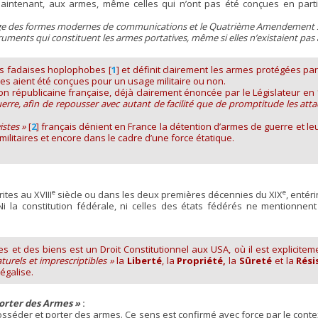
ntenant, aux armes, même celles qui n’ont pas été conçues en particul
e des formes modernes de communications et le Quatrième Amendement s’
ents qui constituent les armes portatives, même si elles n’existaient pas a
es fadaises hoplophobes
[
1
]
et définit clairement les armes protégées pa
les aient été conçues pour un usage militaire ou non.
tion républicaine française, déjà clairement énoncée par le Législateur en
erre, afin de repousser avec autant de facilité que de promptitude les atta
istes »
[
2
]
français dénient en France la détention d’armes de guerre et le
militaires et encore dans le cadre d’une force étatique.
e
e
ites au XVIII
siècle ou dans les deux premières décennies du XIX
, entér
i la constitution fédérale, ni celles des états fédérés ne mentionnent
es et des biens est un Droit Constitutionnel aux USA, où il est explicite
aturels et imprescriptibles »
la
Liberté
, la
Propriété,
la
Sûreté
et la
Rési
légalise.
orter des Armes »
:
e posséder et porter des armes. Ce sens est confirmé avec force par le co