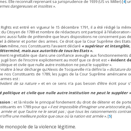
mes. Elle reconnaît reprenant sa jurisprudence de 1939 (US vs Miller)
[
4
]
un
 armes dangereuses et insolites ».
 of Rights est entré en vigueur le 15 décembre 1791, il a été rédigé la m
 du Citoyen de 1789 et nombre de rédacteurs ont participé à l’élaboration
onc aussi futile de prétendre que leurs dispositions ne concernent pas des
rel à détenir et porter des armes. Ce droit que la Cour Suprême des Etat
tion
même, nos Constituants l’avaient déclaré
« supérieur et intangible
déterminé, mais aux autorités de tous les Etats ».
lement regrettable que dans une confiance aveugle aux fonctionnements de
 jugé bon de l’inscrire explicitement au motif que ce droit est «
évident de
politique et civile que nulle autre institution ne peut le suppléer ».
onnaître à leur décharge qu’Alexis de Tocqueville n’a défini la
« dictature do
 nos Constituants de 1789, les juges de la Cour Suprême américaine ont
 armes est :
évident de sa nature »
et en ce sens n’a pas besoin d’être écrit pour s
 politique et civile que nulle autre institution ne peut le suppléer »
ssion :
et là réside le principal fondement du droit de détenir et de porte
stituants en 1789 pour qui
« il est impossible d’imaginer une aristocratie plu
t armée et que l’autre ne le serait pas ; que tous les raisonnements contra
 n’offre une meilleure police que ceux où la nation est armée ».
[
5
]
e monopole de la violence légitime.