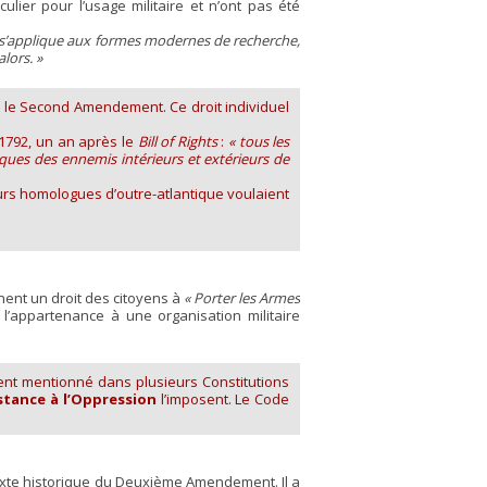
ier pour l’usage militaire et n’ont pas été
applique aux formes modernes de recherche,
lors. »
r le Second Amendement. Ce droit individuel
 1792, un an après le
Bill of Rights
:
« tous les
ques des ennemis intérieurs et extérieurs de
urs homologues d’outre-atlantique voulaient
inent un droit des citoyens à
« Porter les Armes
 l’appartenance à une organisation militaire
ment mentionné dans plusieurs Constitutions
stance à l’Oppression
l’imposent. Le Code
ntexte historique du Deuxième Amendement. Il a