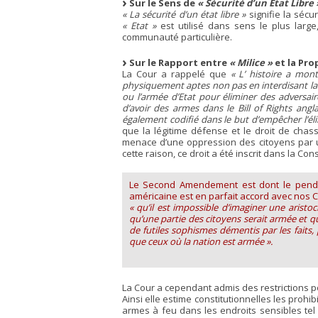
Sur le Sens de
« Sécurité d’un Etat Libre 
« La sécurité d’un état libre »
signifie la sécu
« Etat »
est utilisé dans sens le plus larg
communauté particulière.
Sur le Rapport entre
« Milice »
et la Pro
La Cour a rappelé que
« L’ histoire a mon
physiquement aptes non pas en interdisant la m
ou l’armée d’Etat pour éliminer des adversaire
d’avoir des armes dans le Bill of Rights ang
également codifié dans le but d’empêcher l’éli
que la légitime défense et le droit de cha
menace d’une oppression des citoyens par 
cette raison, ce droit a été inscrit dans la Cons
Le Second Amendement est dont le pend
américaine est en parfait accord avec nos Co
« qu’il est impossible d’imaginer une aristocr
qu’une partie des citoyens serait armée et qu
de futiles sophismes démentis par les faits,
que ceux où la nation est armée ».
La Cour a cependant admis des restrictions
Ainsi elle estime constitutionnelles les prohi
armes à feu dans les endroits sensibles tel