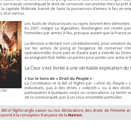
son travail, revendiquait le droit de conserver son pistolet chez lui prêt à
de la capitale fédérale, bannit de facto la possession d’armes à feu en e
s d’un verrou.
Les fusils de chasse lisses ou rayés doivent être démontés a
En 2007, malgré sa législation, Washington est restée parm
homicides par armes à feu, presque autant que la France pou
La décision a déclaré non constitutionnels, pour violatio
sur les armes de poing et l’exigence de conserver n’
opérationnelle d’une part et d’autre part a interdit au Distr
au plaignant Dick Heller un permis pour porter une arme à f
La Cour s’est livrée à une véritable explication du 
Sur le Sens de
« Droit du Peuple »
:
La Constitution et le Bill of Rights par
« droit du Peuple »
s
individuels, pas à des droits
« collectifs
», ou à des droit
 1787
participation à quelques corps ou corporations. Le terme
de la communauté, pas à un sous-ensemble particulier.
e
Bill of Rights
anglo-saxon ou nos déclarations des droits de l’Homme et d
espond à la conception française de la
Nation.