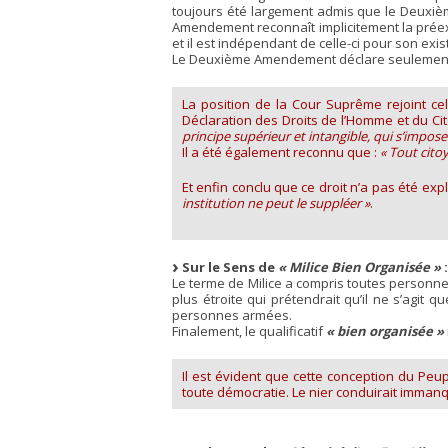
toujours été largement admis que le Deuxiè
Amendement reconnaît implicitement la préex
et il est indépendant de celle-ci pour son exis
Le Deuxième Amendement déclare seulement
La position de la Cour Suprême rejoint ce
Déclaration des Droits de l’Homme et du Ci
principe supérieur et intangible, qui s’impos
Il a été également reconnu que :
« Tout citoy
Et enfin conclu que ce droit n’a pas été expl
institution ne peut le suppléer »
.
Sur le Sens de
« Milice Bien Organisée »
:
Le terme de Milice a compris toutes personne
plus étroite qui prétendrait qu’il ne s’agit
personnes armées.
Finalement, le qualificatif
« bien organisée »
Il est évident que cette conception du Peu
toute démocratie. Le nier conduirait imma