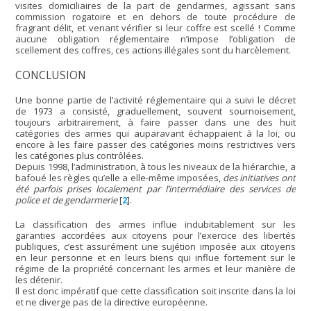
visites domiciliaires de la part de gendarmes, agissant sans
commission rogatoire et en dehors de toute procédure de
fragrant délit, et venant vérifier si leur coffre est scellé ! Comme
aucune obligation réglementaire n’impose l’obligation de
scellement des coffres, ces actions illégales sont du harcèlement.
CONCLUSION
Une bonne partie de l’activité réglementaire qui a suivi le décret
de 1973 a consisté, graduellement, souvent sournoisement,
toujours arbitrairement, à faire passer dans une des huit
catégories des armes qui auparavant échappaient à la loi, ou
encore à les faire passer des catégories moins restrictives vers
les catégories plus contrôlées.
Depuis 1998, l’administration, à tous les niveaux de la hiérarchie, a
bafoué les règles qu’elle a elle-même imposées,
des initiatives ont
été parfois prises localement par l’intermédiaire des services de
police et de gendarmerie
[
2
]
.
La classification des armes influe indubitablement sur les
garanties accordées aux citoyens pour l’exercice des libertés
publiques, c’est assurément une sujétion imposée aux citoyens
en leur personne et en leurs biens qui influe fortement sur le
régime de la propriété concernant les armes et leur manière de
les détenir.
Il est donc impératif que cette classification soit inscrite dans la loi
et ne diverge pas de la directive européenne.