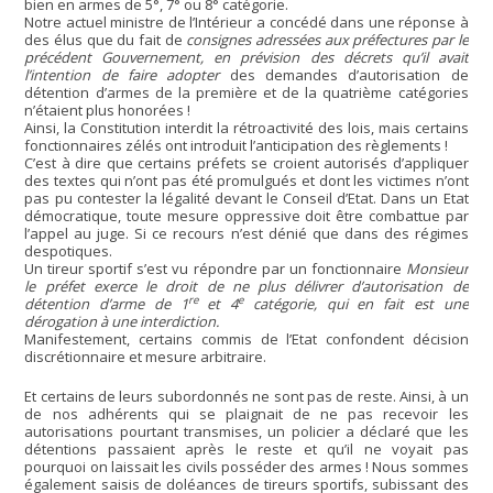
bien en armes de 5°, 7° ou 8° catégorie.
Notre actuel ministre de l’Intérieur a concédé dans une réponse à
des élus que du fait de
consignes adressées aux préfectures par le
précédent Gouvernement, en prévision des décrets qu’il avait
l’intention de faire adopter
des demandes d’autorisation de
détention d’armes de la première et de la quatrième catégories
n’étaient plus honorées !
Ainsi, la Constitution interdit la rétroactivité des lois, mais certains
fonctionnaires zélés ont introduit l’anticipation des règlements !
C’est à dire que certains préfets se croient autorisés d’appliquer
des textes qui n’ont pas été promulgués et dont les victimes n’ont
pas pu contester la légalité devant le Conseil d’Etat. Dans un Etat
démocratique, toute mesure oppressive doit être combattue par
l’appel au juge. Si ce recours n’est dénié que dans des régimes
despotiques.
Un tireur sportif s’est vu répondre par un fonctionnaire
Monsieur
le préfet exerce le droit de ne plus délivrer d’autorisation de
re
e
détention d’arme de 1
et 4
catégorie, qui en fait est une
dérogation à une interdiction.
Manifestement, certains commis de l’Etat confondent décision
discrétionnaire et mesure arbitraire.
Et certains de leurs subordonnés ne sont pas de reste. Ainsi, à un
de nos adhérents qui se plaignait de ne pas recevoir les
autorisations pourtant transmises, un policier a déclaré que les
détentions passaient après le reste et qu’il ne voyait pas
pourquoi on laissait les civils posséder des armes ! Nous sommes
également saisis de doléances de tireurs sportifs, subissant des