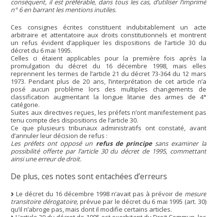
conséquent, il est préférable, dans tous les cas, d’utiliser l’imprimé
n° 6 en barrant les mentions inutiles.
Ces consignes écrites constituent indubitablement un acte
arbitraire et attentatoire aux droits constitutionnels et montrent
un refus évident d’appliquer les dispositions de l’article 30 du
décret du 6 mai 1995.
Celles ci étaient applicables pour la première fois après la
promulgation du décret du 16 décembre 1998, mais elles
reprennent les termes de l’article 21 du décret 73-364 du 12 mars
1973. Pendant plus de 20 ans, l’interprétation de cet article n’a
posé aucun problème lors des multiples changements de
classification augmentant la longue litanie des armes de 4°
catégorie.
Suites aux directives reçues, les préfets n’ont manifestement pas
tenu compte des dispositions de l’article 30.
Ce que plusieurs tribunaux administratifs ont constaté, avant
d’annuler leur décision de refus :
Les préfets ont opposé un
refus de principe
sans examiner la
possibilité offerte par l’article 30 du décret de 1995, commettant
ainsi une erreur de droit.
De plus, ces notes sont entachées d’erreurs
Le décret du 16 décembre 1998 n’avait pas à prévoir de
mesure
transitoire dérogatoire,
prévue par le décret du 6 mai 1995 (art. 30)
qu’il n’abroge pas, mais dont il modifie certains articles.