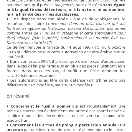
L’article 30 du décret de 1995 est exorbitant du Droit Commun, les
autorisations qu’il prévoit,
sui generis,
sont délivrées
sans égard
ni à la qualité des détenteurs, ni à la nature, ni au nombre,
ni à la finalité des armes surclassées.
Il ne dispose dans son alinéa 2 que de deux obligations, le
requérant doit faire
la demande dans un délai d’un an qui suit
l’entrée en vigueur de la décision portant classification des armes
comme armes de 1° ou de 4° catégorie et cette autorisation [doit
être] rédigée [par le préfet] conformément au modèle fixé par
l’arrêté prévu à l’article 121.
Ce dernier renvoie à l’arrêté du 14 août 1995 ( J.O. du 8 octobre
1995) qui détermine que cette autorisation doit être établie sur un
modèle 8.
Dans son article 39-6°, il précise que dans le cas d’autorisation
dans le cas défini par l’article 30 en plus des pièces justificatives à
fournir dans tous les cas, il suffit une fiche donnant les
caractéristiques des armes.
Les autorisations au titre de la défense (art. 31) ne sont pas
délivrées sur un modèle 8, mais sur un modèle 6.
En résumé
Concernant le fusil à pompe
qui est indubitablement une
arme de chasse, est évidemment une arme de tir sportif utilisée à
ce titre depuis des décennies et encore vendue comme telle
aujourd’hui.
Concernant les armes de poing à percussion annulaire à
un coup
par une bizarrerie dont notre réglementation a le secret,