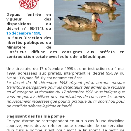
Depuis l’entrée en
vigueur des
dispositions du
décret n° 98-1148 du
16 décembre 1998,
la Sous-Direction des
libertés publiques du
Ministère de
l’intérieur diffuse des consignes aux préfets en
contradiction totale avec les lois de la République.
Une circulaire du 17 décembre 1998 et une instruction du 4 mai
1999, adressées aux préfets, interprètent le décret 95-589 du
6 mai 1995,modifié. Il y est notamment écrit :
Le décret du 16 décembre 1998 n’ayant prévu aucune mesure
transitoire dérogatoire pour les détenteurs des armes qu’il reclasse
e
en 4
catégorie, la circulaire du 17 décembre 1998 vous indique que
vous ne pouvez délivrer des autorisations de conserver les armes
nouvellement reclassées que pour la pratique du tir sportif ou pour
un motif de défense légitime et fondé.
S’agissant des fusils à pompe
Ce type d’arme ne correspondant en aucun cas à une discipline
sportive, vous devez refuser toute demande de conservation
d’un fusil à pompe ayant pour motif le tir sportif. Le motif de