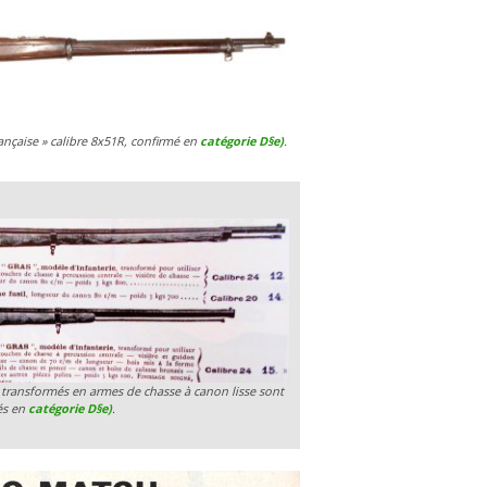
ançaise » calibre 8x51R, confirmé en
catégorie D§e)
.
 transformés en armes de chasse à canon lisse sont
és en
catégorie D§e)
.