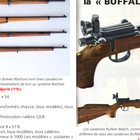
o (brevet Blachon) sont bien classées en
i ressemblent de loin au système Berthier
égorie C1°§c)
 x 54.
ansformés chasse, tous modèles, tous
nstruction calibre 22LR.
re 8 x 51 R.
Les carabines Buffalo Match, comme
n, tous modèles, tous calibres.
différent de celui des carabines Buffal
rieur à 1900. Les modèles «
scolaires
»
c