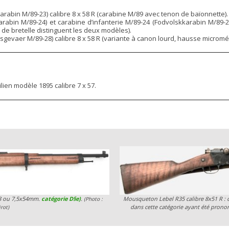
rabin M/89-23) calibre 8 x 58 R (carabine M/89 avec tenon de baïonnette).
ikarabin M/89-24) et carabine d’infanterie M/89-24 (Fodvolskkarabin M/89-
 de bretelle distinguent les deux modèles).
sgevaer M/89-28) calibre 8 x 58 R (variante à canon lourd, hausse micromé
lien modèle 1895 calibre 7 x 57.
58 ou 7,5x54mm.
catégorie D§e)
.
Mousqueton Lebel R35 calibre 8x51 R : 
(Photo :
dans cette catégorie ayant été pron
rot)