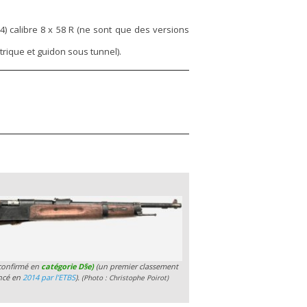
24) calibre 8 x 58 R (ne sont que des versions
trique et guidon sous tunnel).
confirmé en
catégorie D§e)
(un premier classement
oncé en
2014 par l’ETBS
).
(Photo : Christophe Poirot)