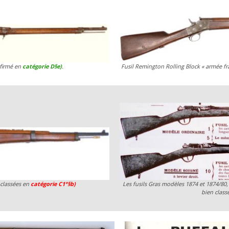
nfirmé en
catégorie D§e)
.
Fusil Remington Rolling Block « armée fr
 classées en
catégorie C1°§b)
Les fusils Gras modèles 1874 et 1874/80,
bien class