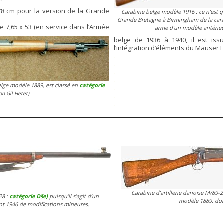
78 cm pour la version de la Grande
Carabine belge modèle 1916 : ce n’est q
Grande Bretagne à Birmingham de la carab
e 7,65 x 53 (en service dans l’Armée
arme d’un modèle antérieu
belge de 1936 à 1940, il est iss
l’intégration d’éléments du Mauser F
.
.
.
.
lge modèle 1889, est classé en
catégorie
.
on Gil Hetet)
.
.
Carabine d’artillerie danoise M/89-2
28 :
catégorie D§e)
puisqu’il s’agit d’un
modèle 1889, dont
t 1946 de modifications mineures.
.