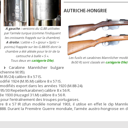
AUTRICHE-HONGRIE
A gauche :
versions du G.88 utilisées
par l’armée turque (comme l’indiquent
les croissants frappés sur la chambre).
A droite :
Lettre « S » (pour « Spitz =
pointu) frappée sur les G.88/05 dont la
chambre a été alésée pour le tir de la
cartouche à balle « S ».
Les fusils et carabines Mannlicher modè
Tous deux en
catégorie D§e)
.
8x50 R) sont classés en
catégorie D§e)
Carabine Mannlicher bulgare
ichienne M.95).
95/24) calibre 8 x 57 IS.
fié 1924 (M.95.M) calibre 8 x 57 IS.
S modifiés export dans les années 1920 (M.88-24).
5/30 Repetierkarabiner) calibre 8 x 56 R.
 1930 (Huzagol 31.M) calibre 8 x 56 R.
R pour l’entraînement des troupes portugaises.
e 8 x 57 IR (d’un modèle nominal 1903, il utilise en effet le clip Mannli
888. Durant la Première Guerre mondiale, l’armée austro-hongroise en 