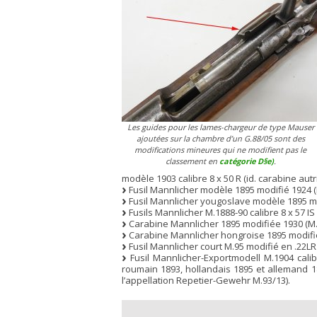
Les guides pour les lames-chargeur de type Mauser
ajoutées sur la chambre d’un G.88/05 sont des
modifications mineures qui ne modifient pas le
classement en
catégorie D§e)
.
modèle 1903 calibre 8 x 50 R (id. carabine autr
Fusil Mannlicher modèle 1895 modifié 1924 (M.
Fusil Mannlicher yougoslave modèle 1895 modi
Fusils Mannlicher M.1888-90 calibre 8 x 57 I
Carabine Mannlicher 1895 modifiée 1930 (M.9
Carabine Mannlicher hongroise 1895 modifiée
Fusil Mannlicher court M.95 modifié en .22L
Fusil Mannlicher-Exportmodell M.1904 calibr
roumain 1893, hollandais 1895 et allemand 1
l’appellation Repetier-Gewehr M.93/13).