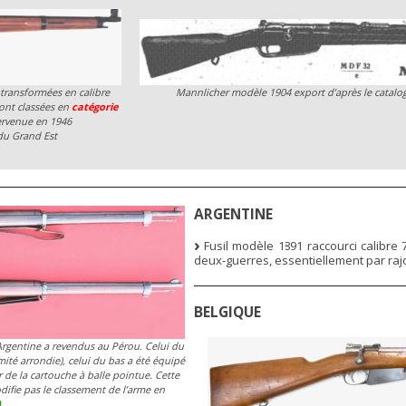
transformées en calibre
Mannlicher modèle 1904 export d’après le catalo
sont classées en
catégorie
tervenue en 1946
du Grand Est
ARGENTINE
Fusil modèle 1891 raccourci calibre 7
deux-guerres, essentiellement par raj
BELGIQUE
rgentine a revendus au Pérou. Celui du
mité arrondie), celui du bas a été équipé
 de la cartouche à balle pointue. Cette
ifie pas le classement de l’arme en
)
.