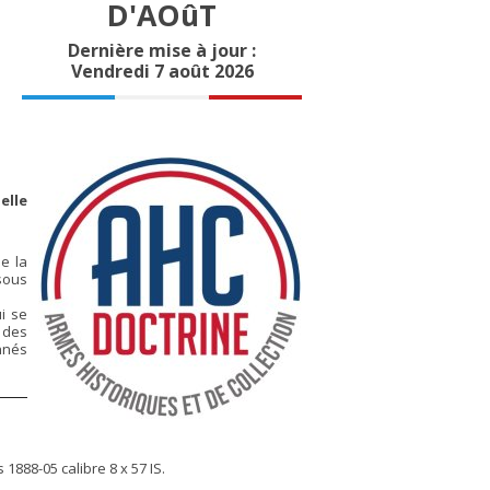
D'AOûT
Dernière mise à jour :
Vendredi 7 août 2026
elle
de la
 sous
ui se
 des
nnés
888-05 calibre 8 x 57 IS.