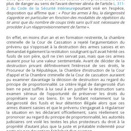
plus de danger au sens de l’avant-dernier alinéa de l’article
L. 311-
2 du Code de la Sécurité Intérieure
pourtant visé en l’espèce,
disposition qui affirme que :
« Pour les armes à feu, la dangerosité
s’apprécie en particulier en fonction des modalités de répétition du
tir ainsi que du nombre de coups tirés sans qu’il soit nécessaire de
procéder à un réapprovisionnement de l’arme ».
En effet, en moins d’un an et en formation restreinte, la chambre
criminelle de la Cour de Cassation a rejeté l’argumentation du
prévenu qui s’opposait à la destruction des armes saisies et en
demandait également la restitution soulignant qu’il avait hérité ces
fusils de son père, qu’il ne s’en servait pas, mais que ces armes
avaient pour lui une valeur sentimentale. Avant de décider de la
destruction privant définitivement l’intéressé de ses droits, le
Procureur de la République, la Chambre d’instruction de la Cour
d’appel et la Chambre criminelle de la Cour de cassation auraient
pu examiner davantage la décision de destruction au regard du
principe de proportionnalité. Le critère légal de dangerosité d’un
bien ne peut suffire à lui seul à en justifier la destruction sans
examen sérieux de l’opportunité de préserver les droits du
propriétaire sur ces biens. En se fondant notamment sur la
dangerosité des fusils et leur détention illégale alors que ces
armes étaient saisies et que le prévenu s’engageait à régulariser
la situation en les déclarant officiellement, sans réellement se
prononcer au regard du principe de proportionnalité, les autorités
judiciaires ont violé les textes les plus protecteurs du droit à la
propriété d’autant plus que la juste et préalable indemnité pour
perte n’a pas davantage fait l’objet d’un examen…