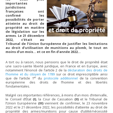
importantes
juridictions
françaises ont
confirmé les
possibilités de porter
atteinte au droit de
propriété en matière
de législation sur les
armes. Le 21 décembre
2022, c’était au
Tribunal de l’Union Européenne de justifier les limitations
au droit d’utilisation de munitions au plomb, le tout en
moins d’un mois… et ce en fin d’année 2022…
A tort ou à raison, nous pensions que le droit de propriété était
une sacro-sainte liberté juridique, en France et en Europe, avec
notamment l’énoncé de l’article 2 de la
déclaration des droits de
l’homme et du citoyen de 1789
sur ce droit imprescriptible ainsi
er
que de l’article 1
du
protocole additionnel
de la convention
européenne des droits de l’homme et des libertés
fondamentales.
Malgré ces importantes références, à moins d’un mois d’intervalle,
le Conseil d’État
(I)
, la Cour de Cassation
(II)
et le Tribunal de
l’Union Européenne
(III)
viennent de confirmer, le 23 novembre
2022 et le 21 décembre 2022, les possibilités d’atteinte au droit de
propriété des armes/munitions pour cause d’utilité/nécessité