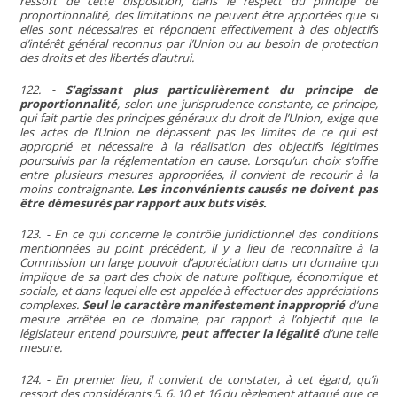
ressort de cette disposition, dans le respect du principe de
proportionnalité, des limitations ne peuvent être apportées que si
elles sont nécessaires et répondent effectivement à des objectifs
d’intérêt général reconnus par l’Union ou au besoin de protection
des droits et des libertés d’autrui.
122. -
S’agissant plus particulièrement du principe de
proportionnalité
, selon une jurisprudence constante, ce principe,
qui fait partie des principes généraux du droit de l’Union, exige que
les actes de l’Union ne dépassent pas les limites de ce qui est
approprié et nécessaire à la réalisation des objectifs légitimes
poursuivis par la réglementation en cause. Lorsqu’un choix s’offre
entre plusieurs mesures appropriées, il convient de recourir à la
moins contraignante.
Les inconvénients causés ne doivent pas
être démesurés par rapport aux buts visés.
123. - En ce qui concerne le contrôle juridictionnel des conditions
mentionnées au point précédent, il y a lieu de reconnaître à la
Commission un large pouvoir d’appréciation dans un domaine qui
implique de sa part des choix de nature politique, économique et
sociale, et dans lequel elle est appelée à effectuer des appréciations
complexes.
Seul le caractère manifestement inapproprié
d’une
mesure arrêtée en ce domaine, par rapport à l’objectif que le
législateur entend poursuivre,
peut affecter la légalité
d’une telle
mesure.
124. - En premier lieu, il convient de constater, à cet égard, qu’il
ressort des considérants 5, 6, 10 et 16 du règlement attaqué que ce