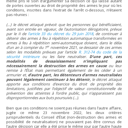
même pris le soin d’argumenter sa décision ce qui laisse autant
de portes ouvertes au droit de propriété des armes le jour où les
conditions, inscrites dans l’extrait de l’arrêt ci-dessous, n’étaient
pas réunies :
(…) le décret attaqué prévoit que les personnes qui bénéficiaient,
avant son entrée en vigueur, de l’autorisation dérogatoire, prévue
par le II de
l’article 33 du décret du 29 juin 2018
, de continuer à
détenir des armes à feu à répétition automatique transformées en
armes à feu à répétition semi-automatique doivent, dans le délai
er
d’un an à compter du 1
novembre 2021, se dessaisir de ces armes
selon les modalités prévues par l’article
R. 312-74 du code de la
sécurité intérieure
ou les faire neutraliser.
D’une part, ces
modalités de dessaisissement n’impliquant pas
nécessairement la destruction des armes en cause
ou leur
remise à l’État mais permettant également de les céder à un
armurier et,
d’autre part, les détenteurs d’armes neutralisées
pouvant légalement continuer à les détenir,
le décret attaqué
apporte aux conditions d’exercice du droit de propriété des
limitations, justifiées par l’objectif de valeur constitutionnelle de
prévention des atteintes à l’ordre public, qui n’apparaissent pas
disproportionnées aux buts poursuivis (…).
Bien que ces conditions ne soient pas réunies dans l’autre affaire,
jugée ce même 23 novembre 2022, les deux critères
jurisprudentiels du Conseil d’État (non-destruction des armes et
possibilité de neutralisation) ne pouvaient pas être connus de
l’autre décision car elle a été prise le même jour par l’autre haute