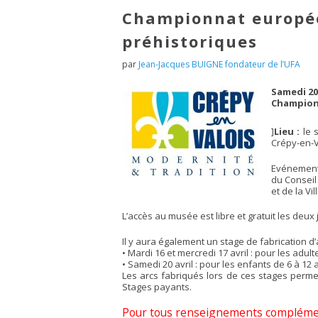
Championnat europée
préhistoriques
par
Jean-Jacques BUIGNE fondateur de l’UFA
Samedi 20 
Championn
]
Lieu :
le 
Crépy-en-Va
Evénement 
du Conseil
et de la Vi
L’accès au musée est libre et gratuit les deux 
Il y aura également un stage de fabrication 
• Mardi 16 et mercredi 17 avril : pour les adult
• Samedi 20 avril : pour les enfants de 6 à 12 
Les arcs fabriqués lors de ces stages perme
Stages payants.
Pour tous renseignements complémenta