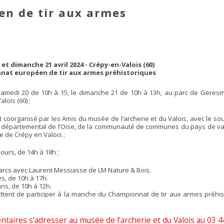
n de tir aux armes
et dimanche 21 avril 2024 - Crépy-en-Valois (60)
at européen de tir aux armes préhistoriques
samedi 20 de 10h à 15, le dimanche 21 de 10h à 13h, au parc de Geresm
lois (60) ;
coorganisé par les Amis du musée de l’archerie et du Valois, avec le sou
 départemental de l’Oise, de la communauté de communes du pays de val
lle de Crépy en Valois ;
jours, de 14h à 18h ;
d’arcs avec Laurent Messiasse de LM Nature & Bois.
es, de 10h à 17h.
ans, de 10h à 12h.
ttent de participer à la manche du Championnat de tir aux armes préhist
ires s’adresser au musée de l’archerie et du Valois au 03 4