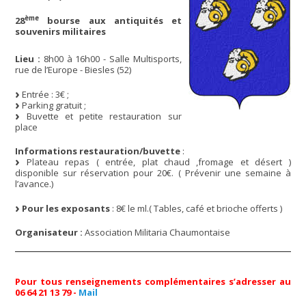
ème
28
bourse aux antiquités et
souvenirs militaires
Lieu :
8h00 à 16h00 - Salle Multisports,
rue de l’Europe - Biesles (52)
Entrée : 3€ ;
Parking gratuit ;
Buvette et petite restauration sur
place
Informations restauration/buvette
:
Plateau repas ( entrée, plat chaud ,fromage et désert )
disponible sur réservation pour 20€. ( Prévenir une semaine à
l’avance.)
Pour les exposants
: 8€ le ml.( Tables, café et brioche offerts )
Organisateur :
Association Militaria Chaumontaise
Pour tous renseignements complémentaires s’adresser au
06 64 21 13 79
-
Mail