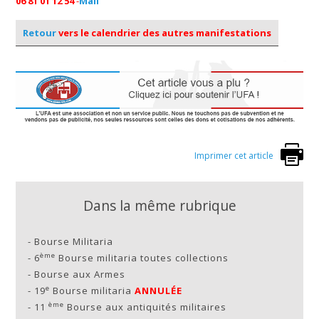
06 81 01 12 54
-
Mail
Retour
vers le calendrier des autres manifestations
Imprimer cet article
Dans la même rubrique
-
Bourse Militaria
ème
-
6
Bourse militaria toutes collections
-
Bourse aux Armes
e
-
19
Bourse militaria
ANNULÉE
ème
-
11
Bourse aux antiquités militaires