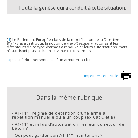
Toute la genèse qui à conduit à cette situation.
[
1
]
Le Parlement Européen lors de la modification de la Directive
91/477 avait introduit la notion de
« droit acquis »
, autorisant les
détenteurs de ce type d’armes à renouveler leurs autorisations, mais
n’autorisant plus l’achat ni la vente de ces armes.
[
2
]
C’est à dire personne sauf un armurier ou l’État…
Imprimer cet article
Dans la même rubrique
-
A1-11° : régime de détention d’une arme à
répétition manuelle ou à un coup (ex Cat C et B)
-
A1-11° et refus d’autorisation : erreur ou retour de
bâton ?
-
Qui peut garder son A1-11° maintenant ?