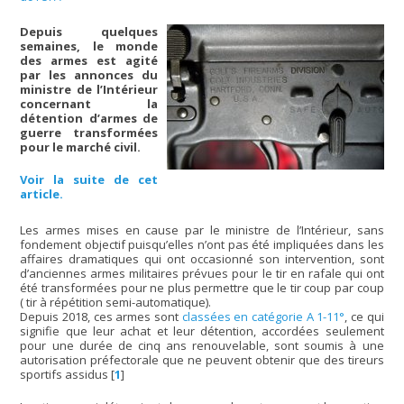
Depuis quelques
semaines, le monde
des armes est agité
par les annonces du
ministre de l’Intérieur
concernant la
détention d’armes de
guerre transformées
pour le marché civil.
Voir la suite de cet
article.
Les armes mises en cause par le ministre de l’Intérieur, sans
fondement objectif puisqu’elles n’ont pas été impliquées dans les
affaires dramatiques qui ont occasionné son intervention, sont
d’anciennes armes militaires prévues pour le tir en rafale qui ont
été transformées pour ne plus permettre que le tir coup par coup
( tir à répétition semi-automatique).
Depuis 2018, ces armes sont
classées en catégorie A 1-11°
, ce qui
signifie que leur achat et leur détention, accordées seulement
pour une durée de cinq ans renouvelable, sont soumis à une
autorisation préfectorale que ne peuvent obtenir que des tireurs
sportifs assidus
[
1
]