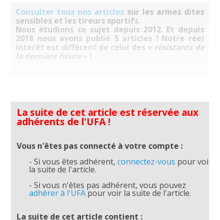
Consulter tous nos articles
sur les armes dites
sensibles et les tireurs sportifs.
Nous étudions ce sujet depuis 2012. Et depuis
2018 nous avons publié 5 articles ! Notre réel
intérêt est différent de celui des «
résistants de
la dernière heure
» !
Rel. L- 02/08/21
La suite de cet article est réservée aux
adhérents de l'UFA !
Vous n'êtes pas connecté à votre compte :
- Si vous êtes adhérent,
connectez-vous
pour voir
la suite de l'article.
- Si vous n'êtes pas adhérent, vous pouvez
adhérer à l'UFA
pour voir la suite de l'article.
La suite de cet article contient :