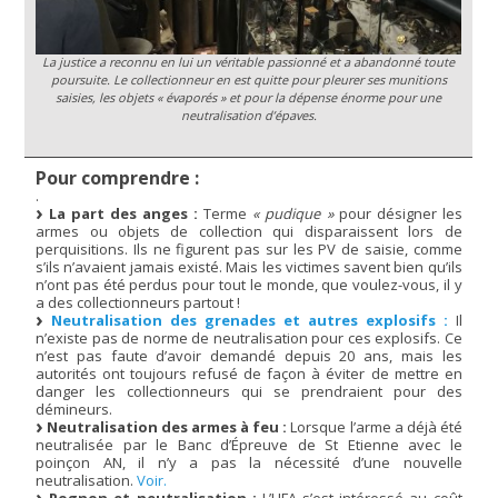
La justice a reconnu en lui un véritable passionné et a abandonné toute
poursuite. Le collectionneur en est quitte pour pleurer ses munitions
saisies, les objets « évaporés » et pour la dépense énorme pour une
neutralisation d’épaves.
Pour comprendre :
.
La part des anges :
Terme
« pudique »
pour désigner les
armes ou objets de collection qui disparaissent lors de
perquisitions. Ils ne figurent pas sur les PV de saisie, comme
s’ils n’avaient jamais existé. Mais les victimes savent bien qu’ils
n’ont pas été perdus pour tout le monde, que voulez-vous, il y
a des collectionneurs partout !
Neutralisation des grenades et autres explosifs :
Il
n’existe pas de norme de neutralisation pour ces explosifs. Ce
n’est pas faute d’avoir demandé depuis 20 ans, mais les
autorités ont toujours refusé de façon à éviter de mettre en
danger les collectionneurs qui se prendraient pour des
démineurs.
Neutralisation des armes à feu :
Lorsque l’arme a déjà été
neutralisée par le Banc d’Épreuve de St Etienne avec le
poinçon AN, il n’y a pas la nécessité d’une nouvelle
neutralisation.
Voir.