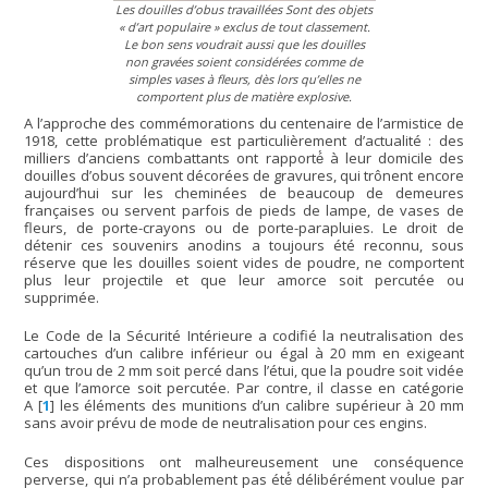
Les douilles d’obus travaillées Sont des objets
« d’art populaire »
exclus de tout classement.
Le bon sens voudrait aussi que les douilles
non gravées soient considérées comme de
simples vases à fleurs, dès lors qu’elles ne
comportent plus de matière explosive.
A l’approche des commémorations du centenaire de l’armistice de
1918, cette problématique est particulièrement d’actualité : des
milliers d’anciens combattants ont rapporté́ à leur domicile des
douilles d’obus souvent décorées de gravures, qui trônent encore
aujourd’hui sur les cheminées de beaucoup de demeures
françaises ou servent parfois de pieds de lampe, de vases de
fleurs, de porte-crayons ou de porte-parapluies. Le droit de
détenir ces souvenirs anodins a toujours été reconnu, sous
réserve que les douilles soient vides de poudre, ne comportent
plus leur projectile et que leur amorce soit percutée ou
supprimée.
Le Code de la Sécurité Intérieure a codifié la neutralisation des
cartouches d’un calibre inférieur ou égal à 20 mm en exigeant
qu’un trou de 2 mm soit percé dans l’étui, que la poudre soit vidée
et que l’amorce soit percutée. Par contre, il classe en catégorie
A
[
1
]
les éléments des munitions d’un calibre supérieur à 20 mm
sans avoir prévu de mode de neutralisation pour ces engins.
Ces dispositions ont malheureusement une conséquence
perverse, qui n’a probablement pas été́ délibérément voulue par