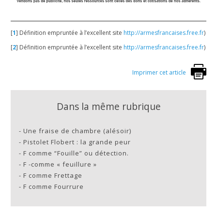
[
1
]
Définition empruntée à l’excellent site
http://armesfrancaises.free.fr
)
[
2
]
Définition empruntée à l’excellent site
http://armesfrancaises.free.fr
)
Imprimer cet article
Dans la même rubrique
-
Une fraise de chambre (alésoir)
-
Pistolet Flobert : la grande peur
-
F comme “Fouille” ou détection.
-
F -comme « feuillure »
-
F comme Frettage
-
F comme Fourrure