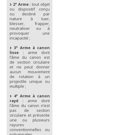
2° Arme :
tout objet
ou dispositif conçu
ou destiné par
nature à tuer,
blesser, frapper,
neutraliser ou à
provoquer une
incapacité ;
3° Arme à canon
lisse :
arme dont
l’âme du canon est
de section circulaire
et ne peut donner
aucun mouvement
de rotation à un
projectile unique ou
multiple ;
4° Arme à canon
rayé :
arme dont
l’âme du canon n’est
pas de section
circulaire et présente
une ou plusieurs
rayures
conventionnelles ou
polygonales