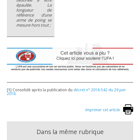
destinée à être
épaulée. La
longueur de
référence d’une
arme de poing se
mesure hors tout ;
[
1
]
Consolidé après la publication du
décret n° 2018-542 du 29 juin
2018.
Imprimer cet article
Dans la même rubrique