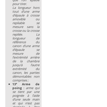
que l’on épaule
pour tirer.
La longueur hors
tout d’une arme
d’épaule à crosse
amovible ou
repliable se
mesure sans la
crosse ou la crosse
repliée. La
longueur de
référence du
canon d’une arme
d’épaule se
mesure de
l’extrémité arrière
de la chambre
jusqu’à l’autre
extrémité du
canon, les parties
démontables non
comprises ;
13° Arme de
poing :
arme qui
se tient par une
poignée à l’aide
d’une seule main
et qui n’est pas