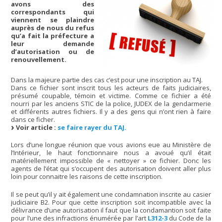
avons des
correspondants qui
viennent se plaindre
auprès de nous du refus
qu’a fait la préfecture a
leur demande
d’autorisation ou de
renouvellement.
Dans la majeure partie des cas c’est pour une inscription au TAJ.
Dans ce fichier sont inscrit tous les acteurs de faits judiciaires,
présumé coupable, témoin et victime. Comme ce fichier a été
nourri par les anciens STIC de la police, JUDEX de la gendarmerie
et différents autres fichiers. Il y a des gens qui n’ont rien à faire
dans ce ficher.
Voir article :
se faire rayer du TAJ.
Lors d’une longue réunion que vous avions eue au Ministère de
l’Intérieur, le haut fonctionnaire nous a avoué qu’il était
matériellement impossible de « nettoyer » ce fichier. Donc les
agents de l’état qui s’occupent des autorisation doivent aller plus
loin pour connaitre les raisons de cette inscription.
Il se peut qu’il y ait également une condamnation inscrite au casier
judiciaire B2. Pour que cette inscription soit incompatible avec la
délivrance d’une autorisation il faut que la condamantion soit faite
pour l’une des infractions énumérée par l’art
L312-3
du Code de la