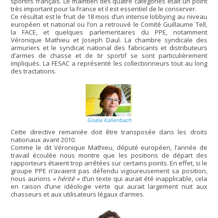
sportifs français. Le maintien des quatre catégories était un point
très important pour la France et il est essentiel de le conserver.
Ce résultat est le fruit de 18 mois d’un intense lobbying au niveau
européen et national ou l’on a retrouvé le Comité Guillaume Tell,
la FACE, et quelques parlementaires du PPE, notamment
Véronique Mathieu et Joseph Daul. La chambre syndicale des
armuriers et le syndicat national des fabricants et distributeurs
d’armes de chasse et de tir sportif se sont particulièrement
impliqués. La FESAC a représenté les collectionneurs tout au long
des tractations.
Gisela Kallenbach
Cette directive remaniée doit être transposée dans les droits
nationaux avant 2010.
Comme le dit Véronique Mathieu, député européen, l’année de
travail écoulée nous montre que les positions de départ des
rapporteurs étaient trop arrêtées sur certains points. En effet, si le
groupe PPE n’avaient pas défendu vigoureusement sa position,
nous aurions
« hérité »
d’un texte qui aurait été inapplicable, cela
en raison d’une idéologie verte qui aurait largement nuit aux
chasseurs et aux utilisateurs légaux d’armes.