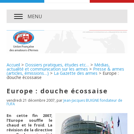
MENU
Accueil
>
Dossiers pratiques, études etc…
>
Médias,
actualité et communication sur les armes
>
Presse & armes
(articles, émissions…)
>
La Gazette des armes
>
Europe :
douche écossaise
Europe : douche écossaise
vendredi 21 décembre 2007
,
par
Jean-Jacques BUIGNE fondateur de
l’UFA
En cette fin 2007,
l’Europe souffle le
chaud et le froid. La
révision de la directive