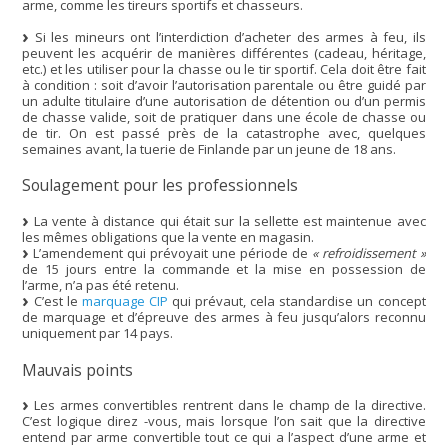
arme, comme les tireurs sportifs et chasseurs.
Si les mineurs ont l’interdiction d’acheter des armes à feu, ils
peuvent les acquérir de manières différentes (cadeau, héritage,
etc.) et les utiliser pour la chasse ou le tir sportif. Cela doit être fait
à condition : soit d’avoir l’autorisation parentale ou être guidé par
un adulte titulaire d’une autorisation de détention ou d’un permis
de chasse valide, soit de pratiquer dans une école de chasse ou
de tir. On est passé près de la catastrophe avec, quelques
semaines avant, la tuerie de Finlande par un jeune de 18 ans.
Soulagement pour les professionnels
La vente à distance qui était sur la sellette est maintenue avec
les mêmes obligations que la vente en magasin.
L’amendement qui prévoyait une période de
« refroidissement »
de 15 jours entre la commande et la mise en possession de
l’arme, n’a pas été retenu.
C’est le
marquage CIP
qui prévaut, cela standardise un concept
de marquage et d’épreuve des armes à feu jusqu’alors reconnu
uniquement par 14 pays.
Mauvais points
Les armes convertibles rentrent dans le champ de la directive.
C’est logique direz -vous, mais lorsque l’on sait que la directive
entend par arme convertible tout ce qui a l’aspect d’une arme et