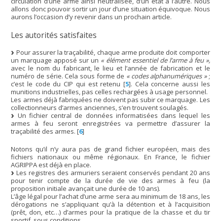
circulation d’une arme ainsi neutralisée, d’un état à l’autre. Nous
allons donc pouvoir sortir un jour d’une situation équivoque. Nous
aurons l’occasion d’y revenir dans un prochain article.
Les autorités satisfaites
Pour assurer la traçabilité, chaque arme produite doit comporter
un marquage apposé sur un
« élément essentiel de l’arme à feu »,
avec le nom du fabricant, le lieu et l’année de fabrication et le
numéro de série. Cela sous forme de
« codes alphanumériques »
;
c’est le code du CIP qui est retenu
[
5
]
. Cela concerne aussi les
munitions industrielles, pas celles rechargées à usage personnel.
Les armes déjà fabriquées ne doivent pas subir ce marquage. Les
collectionneurs d’armes anciennes, s’en trouvent soulagés.
Un fichier central de données informatisées dans lequel les
armes à feu seront enregistrées va permettre d’assurer la
traçabilité des armes.
[
6
]
Notons qu’il n’y aura pas de grand fichier européen, mais des
fichiers nationaux ou même régionaux. En France, le fichier
AGRIPPA est déjà en place.
Les registres des armuriers seraient conservés pendant 20 ans
pour tenir compte de la durée de vie des armes à feu (la
proposition initiale avançait une durée de 10 ans).
L’âge légal pour l’achat d’une arme sera au minimum de 18 ans, les
dérogations ne s’appliquant qu’à la détention et à l’acquisition
(prêt, don, etc…) d’armes pour la pratique de la chasse et du tir
sportif, sous conditions.