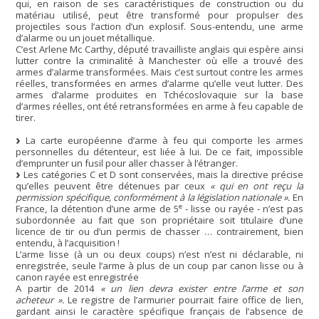
qui, en raison de ses caractéristiques de construction ou du
matériau utilisé, peut être transformé pour propulser des
projectiles sous l’action d’un explosif. Sous-entendu, une arme
d’alarme ou un jouet métallique.
C’est Arlene Mc Carthy, député travailliste anglais qui espère ainsi
lutter contre la criminalité à Manchester où elle a trouvé des
armes d’alarme transformées. Mais c’est surtout contre les armes
réelles, transformées en armes d’alarme qu’elle veut lutter. Des
armes d’alarme produites en Tchécoslovaquie sur la base
d’armes réelles, ont été retransformées en arme à feu capable de
tirer.
La carte européenne d’arme à feu qui comporte les armes
personnelles du détenteur, est liée à lui. De ce fait, impossible
d’emprunter un fusil pour aller chasser à l’étranger.
Les catégories C et D sont conservées, mais la directive précise
qu’elles peuvent être détenues par ceux
« qui en ont reçu la
permission spécifique, conformément à la législation nationale ».
En
e
France, la détention d’une arme de 5
- lisse ou rayée - n’est pas
subordonnée au fait que son propriétaire soit titulaire d’une
licence de tir ou d’un permis de chasser … contrairement, bien
entendu, à l’acquisition !
L’arme lisse (à un ou deux coups) n’est n’est ni déclarable, ni
enregistrée, seule l’arme à plus de un coup par canon lisse ou à
canon rayée est enregistrée
A partir de 2014
« un lien devra exister entre l’arme et son
acheteur ».
Le registre de l’armurier pourrait faire office de lien,
gardant ainsi le caractère spécifique français de l’absence de