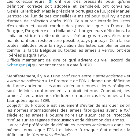
Les collectionneurs
[
3
]
ont été très pressants pour qu’une
définition correcte soit adoptée et, semble-t-il, ont convaincu
Gisela Kallenbach. Mais le président portugais de l’UE José Manuel
Barroso (ou l’un de ses conseillés) a insisté pour qu’il n’y ait pas
d’armes de collection après 1900. Cela aurait interdit les listes
d’exception et aurait conduit des pays tels que la France, la
Belgique, l’Angleterre et la Hollande à changer leurs définitions. La
limitation stricte à cette date aurait été un gros revers. Alors que
maintenant tout reste encore possible, pays par pays. Cela laisse
toutes latitudes pour la négociation des listes complémentaires
comme l’a fait la Belgique où toutes les armes à verrou ont été
libérées jusqu’à 1945.
Difficile maintenant de dire ce qu’il advient du vieil accord de
Schengen
[
4
]
qui retient encore la date à 1870.
Manifestement, il y a eu une confusion entre
« arme ancienne »
et
« arme de collection ».
Le Protocole de l’ONU donne une définition
de l’arme ancienne : Les armes à feu anciennes et leurs répliques
sont définies conformément au droit interne. Cependant, les
armes à feu anciennes n’incluent en aucun cas les armes à feu
fabriquées après 1899.
L’objectif du Protocole est seulement d’éviter de marquer selon
e
les normes internationales des armes fabriquées avant le XX
siècle et les armes à poudre noire ! En aucun cas ce Protocole
n’influe sur les régimes d’acquisition et de détention des armes.
Il aurait été préférable de définir les
« armes anciennes »
dans les
mêmes termes que l’ONU et laisser à chaque état membre la
définition de
“l’arme de collection".