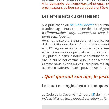
A la demande de nombreux adhérents, nous
organisateurs de bourse qui voudraient être 
Les errements du classement
A la publication du
nouveau décret
qui surcla
pistolets signaleurs dans une des 4 catégorie 
d’alimentation
conçu uniquement pour le t
pyrotechnique(…)
.
Hors les pistolets signaleurs, en particuli
d’alimentation, un des critères du classement
en C12° regroupe les deux concepts :
alarme
Ainsi, désormais ces pistolets à un coup par
D§i) puisque dans la nouvelle formulation du
circulé sur le net comme quoi le classement 
Comme nous avons pu voir, ces pistolets si
autres utilisateurs actuels pouvant se trouver 
Quel que soit son âge, le pis
Les autres engins pyrotechniques 
Le Code de la Sécurité Intérieure
[
3
]
définit :
industrielles ou techniques, à condition qu’ils 