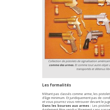
Collection de pistolets de signalisation américai
comme des armes.
Et comme tout autre objet us
transportés et détenus lib
Les formalités
N’étant pas classés comme arme, les pistolets
d’âge minimum. Et juridiquement pas de condi
et vous pourrez vous retrouver devant le juge
Dans les bourses aux armes :
Les pistole
également être vendus librement sans passer 