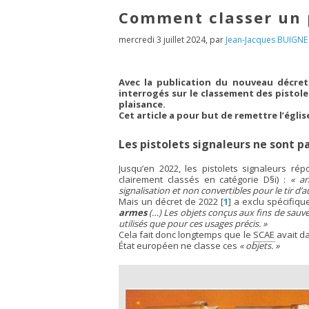
Comment classer un p
mercredi 3 juillet 2024
,
par
Jean-Jacques BUIGNE 
Avec la publication du nouveau décret
interrogés sur le classement des pistole
plaisance.
Cet article a pour but de remettre l’église
Les pistolets signaleurs ne sont p
Jusqu’en 2022, les pistolets signaleurs rép
clairement classés en catégorie D§i) :
« ar
signalisation et non convertibles pour le tir d’a
Mais un décret de 2022
[
1
]
a exclu spécifique
armes
(…) Les objets conçus aux fins de sauve
utilisés que pour ces usages précis. »
Cela fait donc longtemps que le
SCAE
avait da
État européen ne classe ces
« objets. »