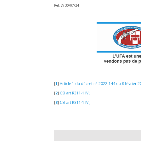
Rel. LV-30/07/24
[
1
]
Article 1 du décret n° 2022-144 du 8 février 2
[
2
]
CSI art R311-1 IV ;
[
3
]
CSI art R311-1 IV ;