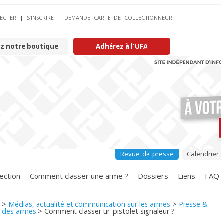
ECTER
|
S’INSCRIRE
|
DEMANDE CARTE DE COLLECTIONNEUR
ez notre boutique
Adhérez à l'UFA
Revue de presse
Calendrier
ection
Comment classer une arme ?
Dossiers
Liens
FAQ
>
Médias, actualité et communication sur les armes
>
Presse &
 des armes
>
Comment classer un pistolet signaleur ?