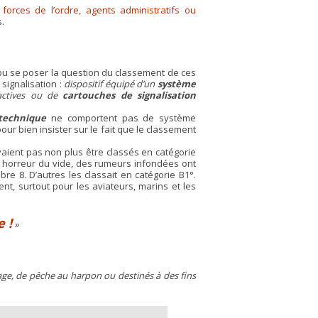
rces de l’ordre, agents administratifs ou
.
pu se poser la question du classement de ces
 signalisation :
dispositif équipé d’un
système
 actives ou de
cartouches de signalisation
otechnique
ne comportent pas de système
 pour bien insister sur le fait que le classement
vaient pas non plus être classés en catégorie
 a horreur du vide, des rumeurs infondées ont
re 8. D’autres les classait en catégorie B1°.
, surtout pour les aviateurs, marins et les
 !
age, de pêche au harpon ou destinés à des fins