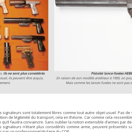
ns.
Ils ne sont plus considérés
Pistolet lance-fusées HEBE
uel, ils peuvent être acquis,
En raison de son modèle antérieur à 1900, on pourr
rement.
Mais comme les lances fusées ne sont pas de
 signaleurs sont totalement libres comme tout autre objet usuel. Pas de Ce
tion de légitimité du transport, cela en théorie. Car comme cela ressemble
 qu’il faudra convaincre. Sans oublier la notion extensible d’armes par de
ts signaleurs n’étant plus considérés comme arme, peuvent présentés san
par un professionnel titulaire du CQP.