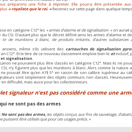
 préparons une fiche à imprimer. Elle pourra être présentée aux fo
plus
« royaliste que le roi. »
Revenez sur cette page dans quelque temps
sse en catégorie C12° les
« armes d’alarme et de signalisation
» on aurait 
du CSI. D’autant plus que le décret définit ainsi les armes d’alarme et de
ir de munitions à blanc, de produits irritants, d’autres substances
er anciens, même s’ils utilisent des
cartouches de signalisation pyr
 en C12°. Et le titre de ce nouveau classement emploie bien le
et
inclusif,
 et signalisation
.
 canon ne pouvaient plus être classés en catégorie C12°. Mais ils ne pou
 CSI, n’y figurent plus que les munitions à blanc. Alors comme la nature
ne pouvait être qu’en A1§ 5° en raison de son calibre supérieur au calib
gnaleurs sont simplement des objets communs non classés. Heureusement
en difficulté, mais aussi pour les collectionneurs.
tolet signaleur n’est pas considéré comme une arme
qui ne sont pas des armes
«
Ne sont pas des armes,
les objets conçus aux fins de sauvetage, d’abatt
ne puissent être utilisés que pour ces usages précis. »