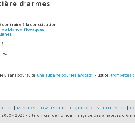
tière d’armes
 contraire à la constitution ;
 « a blanc » Slovaques.
ouanes
 ?
mes.
ie B sans poursuite,
une aubaine pour les avocats !
- Justice :
trompettes d
U SITE
|
MENTIONS LÉGALES ET POLITIQUE DE CONFIDENTIALITÉ
|
C
 2000 - 2026 - Site officiel de l’Union Française des amateurs d’Arm