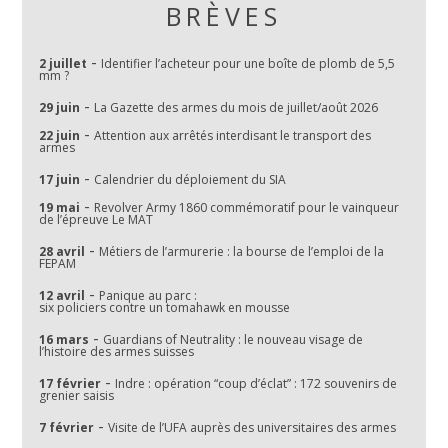
BRÈVES
-
2 juillet
Identifier l’acheteur pour une boîte de plomb de 5,5
mm ?
-
29 juin
La Gazette des armes du mois de juillet/août 2026
-
22 juin
Attention aux arrêtés interdisant le transport des
armes
-
17 juin
Calendrier du déploiement du SIA
-
19 mai
Revolver Army 1860 commémoratif pour le vainqueur
de l’épreuve Le MAT
-
28 avril
Métiers de l’armurerie : la bourse de l’emploi de la
FEPAM
-
12 avril
Panique au parc :
six policiers contre un tomahawk en mousse
-
16 mars
Guardians of Neutrality : le nouveau visage de
l’histoire des armes suisses
-
17 février
Indre : opération “coup d’éclat” : 172 souvenirs de
grenier saisis
-
7 février
Visite de l’UFA auprès des universitaires des armes