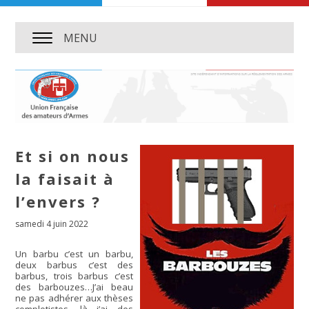
MENU
Et si on nous
la faisait à
l’envers ?
samedi 4 juin 2022
Un barbu c’est un barbu,
deux barbus c’est des
barbus, trois barbus c’est
des barbouzes…J’ai beau
ne pas adhérer aux thèses
complotistes, là j’ai des