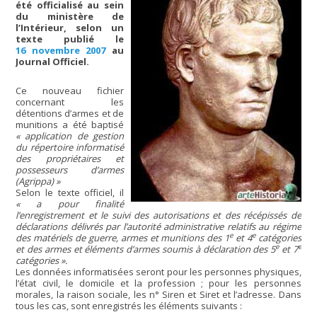
été officialisé au sein
du ministère de
l’Intérieur, selon un
texte publié le
16 novembre 2007
au
Journal Officiel.
Ce nouveau fichier
concernant les
détentions d’armes et de
munitions a été baptisé
« application de gestion
du répertoire informatisé
des propriétaires et
possesseurs d’armes
(Agrippa) »
Selon le texte officiel, il
« a pour finalité
l’enregistrement et le suivi des autorisations et des récépissés de
déclarations délivrés par l’autorité administrative relatifs au régime
e
e
des matériels de guerre, armes et munitions des 1
et 4
catégories
e
e
et des armes et éléments d’armes soumis à déclaration des 5
et 7
catégories ».
Les données informatisées seront pour les personnes physiques,
l’état civil, le domicile et la profession ; pour les personnes
morales, la raison sociale, les n° Siren et Siret et l’adresse. Dans
tous les cas, sont enregistrés les éléments suivants :