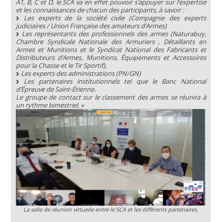
A1, B, C et D, le SCA va en effet pouvoir s’appuyer sur l’expertise
et les connaissances de chacun des participants, à savoir :
Les experts de la société civile (Compagnie des experts
judiciaires / Union Française des amateurs d’Armes)
Les représentants des professionnels des armes (Naturabuy,
Chambre Syndicale Nationale des Armuriers , Détaillants en
Armes et Munitions et le Syndicat National des Fabricants et
Distributeurs d’Armes, Munitions, Équipements et Accessoires
pour la Chasse et le Tir Sportif),
Les experts des administrations (PN/GN)
Les partenaires institutionnels tel que le Banc National
d’Épreuve de Saint-Étienne.
Le groupe de contact sur le classement des armes se réunira à
un rythme bimestriel. »
La salle de réunion virtuelle entre le SCA et les différents partenaires.