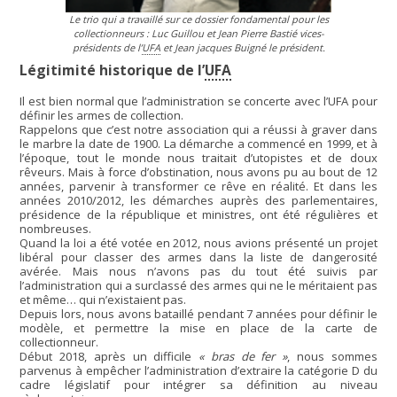
Le trio qui a travaillé sur ce dossier fondamental pour les
collectionneurs : Luc Guillou et Jean Pierre Bastié vices-
présidents de l’
UFA
et Jean jacques Buigné le président.
Légitimité historique de l’
UFA
Il est bien normal que l’administration se concerte avec l’UFA pour
définir les armes de collection.
Rappelons que c’est notre association qui a réussi à graver dans
le marbre la date de 1900. La démarche a commencé en 1999, et à
l’époque, tout le monde nous traitait d’utopistes et de doux
rêveurs. Mais à force d’obstination, nous avons pu au bout de 12
années, parvenir à transformer ce rêve en réalité. Et dans les
années 2010/2012, les démarches auprès des parlementaires,
présidence de la république et ministres, ont été régulières et
nombreuses.
Quand la loi a été votée en 2012, nous avions présenté un projet
libéral pour classer des armes dans la liste de dangerosité
avérée. Mais nous n’avons pas du tout été suivis par
l’administration qui a surclassé des armes qui ne le méritaient pas
et même… qui n’existaient pas.
Depuis lors, nous avons bataillé pendant 7 années pour définir le
modèle, et permettre la mise en place de la carte de
collectionneur.
Début 2018, après un difficile
« bras de fer »
, nous sommes
parvenus à empêcher l’administration d’extraire la catégorie D du
cadre législatif pour intégrer sa définition au niveau