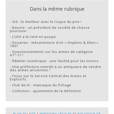
Dans la même rubrique
-
SIA : le meilleur avec le risque du pire !
-
Bavure : un président de société de chasse
poursuivi
-
L’UFA a le vent en poupe
-
Douanes : mésaventure d’un « Hopkins & Allen »
1901
-
Questionnements sur les armes de catégorie
A1°-11 !
-
Râtelier numérique : une facilité pour les tireurs.
-
Une préfecture interdit à un antiquaire de vendre
des armes anciennes !
-
Focus sur le Service Central des Armes et
Explosifs.
-
Club de tir : maniaque du fichage
-
Collection : ajustement de la définition
PLAN DU SITE
|
MENTIONS LÉGALES ET POLITIQUE DE