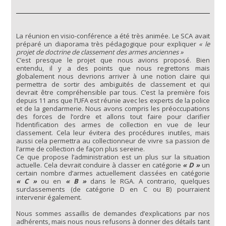
La réunion en visio-conférence a été très animée. Le SCA avait
préparé un diaporama très pédagogique pour expliquer
« le
projet de doctrine de classement des armes anciennes »
C’est presque le projet que nous avions proposé. Bien
entendu, il y a des points que nous regrettons mais
globalement nous devrions arriver à une notion claire qui
permettra de sortir des ambiguïtés de classement et qui
devrait être compréhensible par tous. C’est la première fois
depuis 11 ans que l’UFA est réunie avec les experts de la police
et de la gendarmerie. Nous avons compris les préoccupations
des forces de l’ordre et allons tout faire pour clarifier
l’identification des armes de collection en vue de leur
classement. Cela leur évitera des procédures inutiles, mais
aussi cela permettra au collectionneur de vivre sa passion de
l’arme de collection de façon plus sereine.
Ce que propose l’administration est un plus sur la situation
actuelle. Cela devrait conduire à classer en catégorie
« D »
un
certain nombre d’armes actuellement classées en catégorie
« C »
ou en
« B »
dans le RGA. A contrario, quelques
surclassements (de catégorie D en C ou B) pourraient
intervenir également.
Nous sommes assaillis de demandes d’explications par nos
adhérents, mais nous nous refusons à donner des détails tant