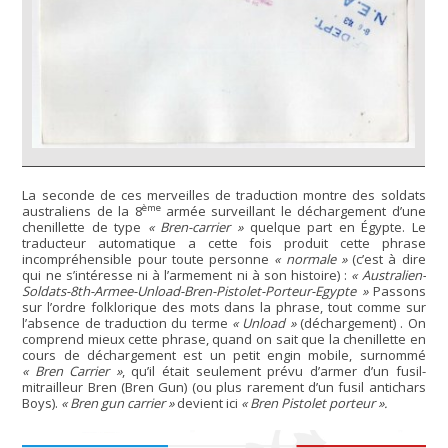
La seconde de ces merveilles de traduction montre des soldats
ème
australiens de la 8
armée surveillant le déchargement d’une
chenillette de type
« Bren-carrier »
quelque part en Égypte. Le
traducteur automatique a cette fois produit cette phrase
incompréhensible pour toute personne
« normale »
(c’est à dire
qui ne s’intéresse ni à l’armement ni à son histoire) :
« Australien-
Soldats-8th-Armee-Unload-Bren-Pistolet-Porteur-Egypte »
Passons
sur l’ordre folklorique des mots dans la phrase, tout comme sur
l’absence de traduction du terme
« Unload »
(déchargement) . On
comprend mieux cette phrase, quand on sait que la chenillette en
cours de déchargement est un petit engin mobile, surnommé
« Bren Carrier »
, qu’il était seulement prévu d’armer d’un fusil-
mitrailleur Bren (Bren Gun) (ou plus rarement d’un fusil antichars
Boys).
« Bren gun carrier »
devient ici
« Bren Pistolet porteur ».