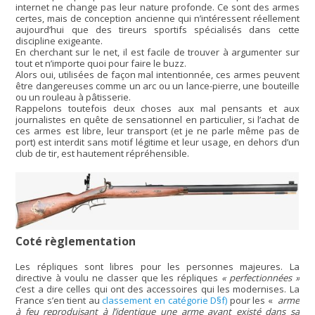
internet ne change pas leur nature profonde. Ce sont des armes
certes, mais de conception ancienne qui n’intéressent réellement
aujourd’hui que des tireurs sportifs spécialisés dans cette
discipline exigeante.
En cherchant sur le net, il est facile de trouver à argumenter sur
tout et n’importe quoi pour faire le buzz.
Alors oui, utilisées de façon mal intentionnée, ces armes peuvent
être dangereuses comme un arc ou un lance-pierre, une bouteille
ou un rouleau à pâtisserie.
Rappelons toutefois deux choses aux mal pensants et aux
journalistes en quête de sensationnel en particulier, si l’achat de
ces armes est libre, leur transport (et je ne parle même pas de
port) est interdit sans motif légitime et leur usage, en dehors d’un
club de tir, est hautement répréhensible.
Coté règlementation
Les répliques sont libres pour les personnes majeures. La
directive à voulu ne classer que les répliques
« perfectionnées »
c’est a dire celles qui ont des accessoires qui les modernises. La
France s’en tient au
classement en catégorie D§f)
pour les «
arme
à feu reproduisant à l’identique une arme ayant existé dans sa