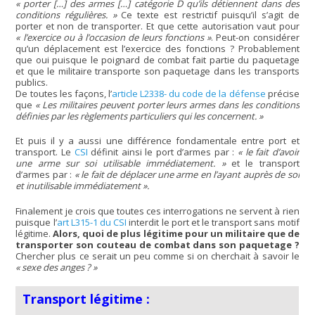
« porter […] des armes […] catégorie D qu’ils détiennent dans des
conditions régulières. »
Ce texte est restrictif puisqu’il s’agit de
porter et non de transporter. Et que cette autorisation vaut pour
« l’exercice ou à l’occasion de leurs fonctions »
. Peut-on considérer
qu’un déplacement est l’exercice des fonctions ? Probablement
que oui puisque le poignard de combat fait partie du paquetage
et que le militaire transporte son paquetage dans les transports
publics.
De toutes les façons, l’
article L2338- du code de la défense
précise
que
« Les militaires peuvent porter leurs armes dans les conditions
définies par les règlements particuliers qui les concernent. »
Et puis il y a aussi une différence fondamentale entre port et
transport. Le
CSI
définit ainsi le port d’armes par :
« le fait d’avoir
une arme sur soi utilisable immédiatement. »
et le transport
d’armes par :
« le fait de déplacer une arme en l’ayant auprès de soi
et inutilisable immédiatement ».
Finalement je crois que toutes ces interrogations ne servent à rien
puisque l’
art L315-1 du CSI
interdit le port et le transport sans motif
légitime.
Alors, quoi de plus légitime pour un militaire que de
transporter son couteau de combat dans son paquetage ?
Chercher plus ce serait un peu comme si on cherchait à savoir le
« sexe des anges ? »
Transport légitime :