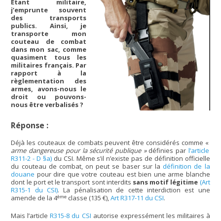
Étant militaire,
j’emprunte souvent
des transports
publics. Ainsi, je
transporte mon
couteau de combat
dans mon sac, comme
quasiment tous les
militaires français. Par
rapport à la
règlementation des
armes, avons-nous le
droit ou pouvons-
nous être verbalisés ?
Réponse :
Déjà les couteaux de combats peuvent être considérés comme «
arme dangereuse pour la sécurité publique »
définies par
l’article
R311-2 - D §a)
du CSI. Même s’il n’existe pas de définition officielle
du couteau de combat, on peut se baser sur la
définition de la
douane
pour dire que votre couteau est bien une arme blanche
dont le port et le transport sont interdits
sans motif légitime
(Art
R315-1 du CSI)
. La pénalisation de cette interdiction est une
ème
amende de la 4
classe (135 €),
Art R317-11 du CSI
.
Mais l’article
R315-8 du CSI
autorise expressément les militaires à