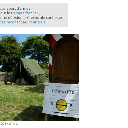
 transport d’armes.
our les
armes factices
;
à une décision préfectorale contestée ;
es reconstitueurs anglais
.
CC BY-SA 2.0)