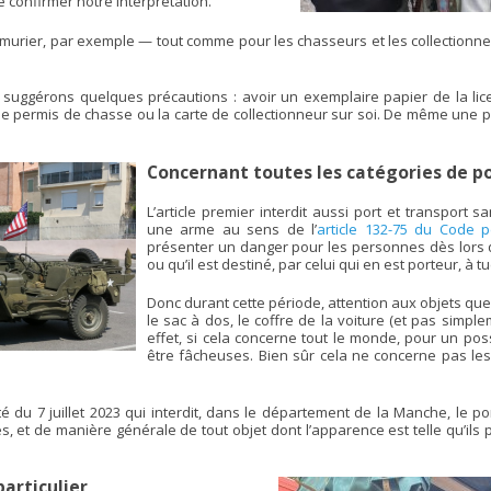
e confirmer notre interprétation.
urier, par exemple — tout comme pour les chasseurs et les collectionneu
s suggérons quelques précautions : avoir un exemplaire papier de la l
 le permis de chasse ou la carte de collectionneur sur soi. De même une p
Concernant toutes les catégories de p
L’article premier interdit aussi port et transport s
une arme au sens de l’
article 132-75 du Code p
présenter un danger pour les personnes dès lors qu
ou qu’il est destiné, par celui qui en est porteur, à 
Donc durant cette période, attention aux objets que
le sac à dos, le coffre de la voiture (et pas simpl
effet, si cela concerne tout le monde, pour un p
être fâcheuses. Bien sûr cela ne concerne pas les
té du 7 juillet 2023 qui interdit, dans le département de la Manche, le p
ces, et de manière générale de tout objet dont l’apparence est telle qu’i
articulier