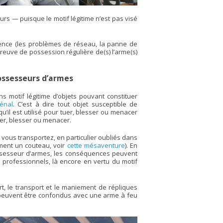
rs — puisque le motif légitime n’est pas visé
icence (les problèmes de réseau, la panne de
reuve de possession régulière de(s) l’arme(s)
ossesseurs d’armes
ans motif légitime d’objets pouvant constituer
énal
. C’est à dire tout objet susceptible de
’il est utilisé pour tuer, blesser ou menacer
tuer, blesser ou menacer.
 vous transportez, en particulier oubliés dans
ement un couteau, voir
cette mésaventure
). En
ossesseur d’armes, les conséquences peuvent
 professionnels, là encore en vertu du motif
ort, le transport et le maniement de répliques
ls peuvent être confondus avec une arme à feu