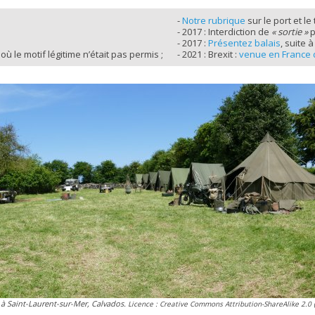
-
Notre rubrique
sur le port et le
- 2017 : Interdiction de
« sortie »
p
- 2017 :
Présentez balais
, suite 
 où le motif légitime n’était pas permis ;
- 2021 : Brexit :
venue en France d
 à Saint-Laurent-sur-Mer, Calvados.
Licence : Creative Commons Attribution-ShareAlike 2.0 (