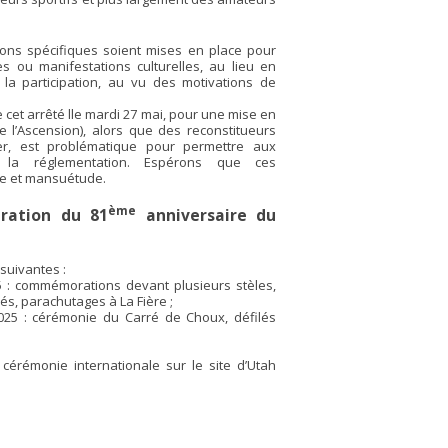
ons spécifiques soient mises en place pour
es ou manifestations culturelles, au lieu en
 la participation, au vu des motivations de
e cet arrêté lle mardi 27 mai, pour une mise en
de l’Ascension), alors que des reconstitueurs
per, est problématique pour permettre aux
c la réglementation. Espérons que ces
ce et mansuétude.
ème
ébration du 81
anniversaire du
suivantes :
5 : commémorations devant plusieurs stèles,
dés, parachutages à La Fière ;
025 : cérémonie du Carré de Choux, défilés
cérémonie internationale sur le site d’Utah