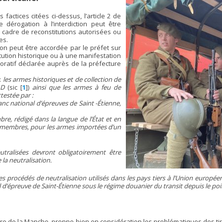
factices citées ci-dessus, l’article 2 de
e dérogation à l’interdiction peut être
e cadre de reconstitutions autorisées ou
es.
on peut être accordée par le préfet sur
titution historique ou à une manifestation
oratif déclarée auprès de la préfecture
:
les armes historiques et de collection de
 D
(sic
[
1
]
)
ainsi que les armes à feu de
testée par :
banc national d’épreuves de Saint -Étienne,
bre, rédigé dans la langue de l’État et en
s membres, pour les armes importées d’un
tralisées devront obligatoirement être
 la neutralisation.
les procédés de neutralisation utilisés dans les pays tiers à l’Union europée
 d’épreuve de Saint-Étienne sous le régime douanier du transit depuis le po
cture de la Manche, prenne bien en considération les problématiques des t