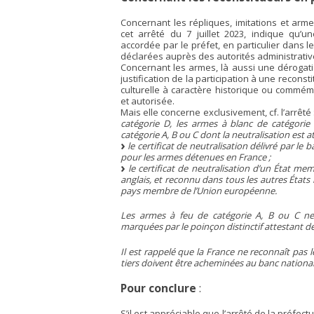
Concernant les répliques, imitations et armes 
cet arrêté du 7 juillet 2023, indique qu’un
accordée par le préfet, en particulier dans l
déclarées auprès des autorités administrativ
Concernant les armes, là aussi une dérogati
justification de la participation à une recons
culturelle à caractère historique ou commém
et autorisée.
Mais elle concerne exclusivement, cf. l’arrêté 
catégorie D, les armes à blanc de catégorie
catégorie A, B ou C dont la neutralisation est at
le certificat de neutralisation délivré par le 
pour les armes détenues en France ;
le certificat de neutralisation d’un État mem
anglais, et reconnu dans tous les autres État
pays membre de l’Union européenne.
Les armes à feu de catégorie A, B ou C neu
marquées par le poinçon distinctif attestant de
Il est rappelé que la France ne reconnaît pas 
tiers doivent être acheminées au banc national
Pour conclure
:
S’il est appréciable que l’arrêté de la préfe