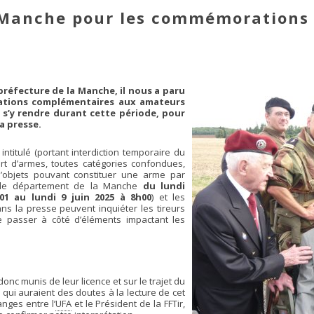
a Manche pour les commémorations
 préfecture de la Manche, il nous a paru
mations complémentaires aux amateurs
s’y rendre durant cette période, pour
a presse.
 intitulé (portant interdiction temporaire du
rt d’armes, toutes catégories confondues,
’objets pouvant constituer une arme par
s le département de la Manche
du lundi
01 au lundi 9 juin 2025 à 8h00
) et les
ans la presse peuvent inquiéter les tireurs
re passer à côté d’éléments impactant les
donc munis de leur licence et sur le trajet du
x qui auraient des doutes à la lecture de cet
nges entre l’
UFA
et le Président de la FFTir,