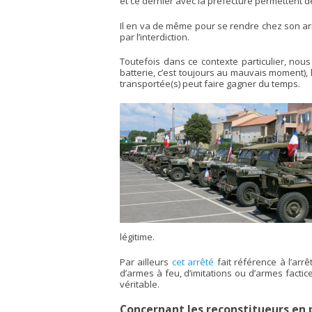
et ce dernier avec la préfecture permettent d
Il en va de même pour se rendre chez son arm
par l’interdiction.
Toutefois dans ce contexte particulier, nou
batterie, c’est toujours au mauvais moment),
transportée(s) peut faire gagner du temps.
légitime.
Par ailleurs
cet arrêté
fait référence à l’arrê
d’armes à feu, d’imitations ou d’armes facti
véritable.
Concernant les reconstitueurs en p