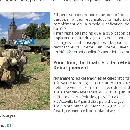
S’il peut se comprendre que des dérogati
participer à des reconstitutions historiqu
complément de la simple justification de
l’arrêté.
Il n’en reste pas moins que la publication d
application le lundi 2 juin (avec le pont 
étrangers sont susceptibles de partici
reconstitueurs d’être en règle ave
arrêtés
[
2
]
seront appliqués avec intelligen
Pour finir, la finalité : la cél
Débarquement
Notamment les cérémonies et célébrations 
à Sainte-Mère-Église du 2 au 8 juin 202
défilé de véhicules militaires avec des blin
à Carentan-les-Marais du 2 au 8 juin 2
militaires avec véhicules, parachutages ;
à Azeville le 4 juin 2025 : parachutages ;
à Sainte-Marie-du-Mont le 6 juin 2025 : 
Beach, cérémonie franco-danoise ;
achutages.
s :
ICI