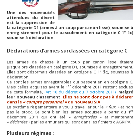
Une des nouveautés
attendues du décret
est la suppression de
la catégorie D1 (armes à un coup par canon lisse), soumise à
enregistrement pour le basculement en catégorie C 1° §c)
soumise à déclaration.
Déclarations d’armes surclassées en catégorie C
Les armes de chasse à un coup par canon lisse étaient
jusqu’alors classées en catégorie D1, soumises à enregistrement.
Elles sont désormais classées en catégorie C 1° §c), soumises à
déclaration.
Ce sont les armes enregistrables qui passent en en catégorie C.
er
Mais celles acquises avant le 1
décembre 2011 restent exclues
de cette formalité,
(Art 18 du décret du 7 octobre 2011).
malgré
leur nouveau classement.
Elles ne sont donc pas à déclarer
dans le
« compte personnel »
du nouveau
SIA
.
Le système règlementaire a voulu travailler sur le
« flux »
et non
er
pas le stock. Ce sont bien les armes acquises a partir du 1
décembre 2011 qui ont été
« enregistrées »
et maintenant
« déclarées »
par les armuriers qui sont dans les fichiers d’AGRIPA.
Plusieurs régimes :