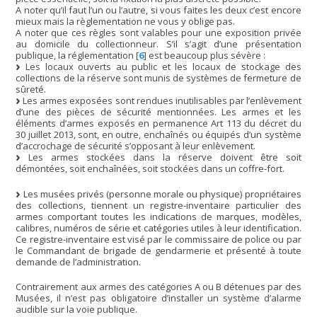
A noter qu’il faut l’un ou l’autre, si vous faites les deux c’est encore
mieux mais la règlementation ne vous y oblige pas.
A noter que ces règles sont valables pour une exposition privée
au domicile du collectionneur. S’il s’agit d’une présentation
publique, la réglementation
[
6
]
est beaucoup plus sévère :
Les locaux ouverts au public et les locaux de stockage des
collections de la réserve sont munis de systèmes de fermeture de
sûreté.
Les armes exposées sont rendues inutilisables par l’enlèvement
d’une des pièces de sécurité mentionnées. Les armes et les
éléments d’armes exposés en permanence Art 113 du décret du
30 juillet 2013, sont, en outre, enchaînés ou équipés d’un système
d’accrochage de sécurité s’opposant à leur enlèvement.
Les armes stockées dans la réserve doivent être soit
démontées, soit enchaînées, soit stockées dans un coffre-fort.
Les musées privés (personne morale ou physique) propriétaires
des collections, tiennent un registre-inventaire particulier des
armes comportant toutes les indications de marques, modèles,
calibres, numéros de série et catégories utiles à leur identification.
Ce registre-inventaire est visé par le commissaire de police ou par
le Commandant de brigade de gendarmerie et présenté à toute
demande de l’administration.
Contrairement aux armes des catégories A ou B détenues par des
Musées, il n’est pas obligatoire d’installer un système d’alarme
audible sur la voie publique.