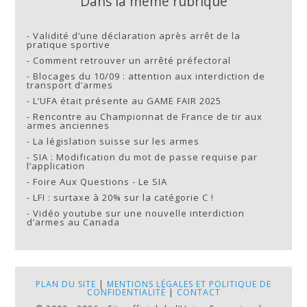
Dans la même rubrique
-
Validité d’une déclaration après arrêt de la
pratique sportive
-
Comment retrouver un arrêté préfectoral
-
Blocages du 10/09 : attention aux interdiction de
transport d’armes
-
L’UFA était présente au GAME FAIR 2025
-
Rencontre au Championnat de France de tir aux
armes anciennes
-
La législation suisse sur les armes
-
SIA : Modification du mot de passe requise par
l’application
-
Foire Aux Questions - Le SIA
-
LFI : surtaxe à 20% sur la catégorie C !
-
Vidéo youtube sur une nouvelle interdiction
d’armes au Canada
PLAN DU SITE
|
MENTIONS LÉGALES ET POLITIQUE DE
CONFIDENTIALITÉ
|
CONTACT