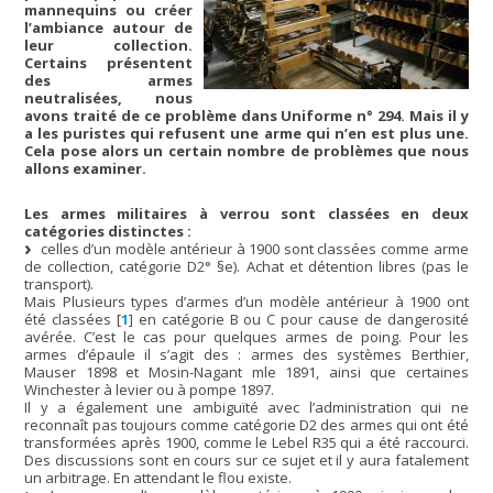
mannequins ou créer
l’ambiance autour de
leur collection.
Certains présentent
des armes
neutralisées, nous
avons traité de ce problème dans Uniforme n° 294. Mais il y
a les puristes qui refusent une arme qui n’en est plus une.
Cela pose alors un certain nombre de problèmes que nous
allons examiner.
Les armes militaires à verrou sont classées en deux
catégories distinctes :
celles d’un modèle antérieur à 1900 sont classées comme arme
de collection, catégorie D2° §e). Achat et détention libres (pas le
transport).
Mais Plusieurs types d’armes d’un modèle antérieur à 1900 ont
été classées
[
1
]
en catégorie B ou C pour cause de dangerosité
avérée. C’est le cas pour quelques armes de poing. Pour les
armes d’épaule il s’agit des : armes des systèmes Berthier,
Mauser 1898 et Mosin-Nagant mle 1891, ainsi que certaines
Winchester à levier ou à pompe 1897.
Il y a également une ambiguïté avec l’administration qui ne
reconnaît pas toujours comme catégorie D2 des armes qui ont été
transformées après 1900, comme le Lebel R35 qui a été raccourci.
Des discussions sont en cours sur ce sujet et il y aura fatalement
un arbitrage. En attendant le flou existe.