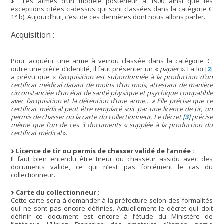
Les armes d’un modèle postérieur à 1900 ainsi que les
exceptions citées ci-dessus qui sont classées dans la catégorie C
1° b). Aujourd’hui, c’est de ces dernières dont nous allons parler.
Acquisition :
Pour acquérir une arme à verrou classée dans la catégorie C,
outre une pièce d’identité, il faut présenter un «
papier
». La loi
[
2
]
a prévu que «
l’acquisition est subordonnée à la production d’un
certificat médical datant de moins d’un mois, attestant de manière
circonstanciée d’un état de santé physique et psychique compatible
avec l’acquisition et la détention d’une arme… » Elle précise que ce
certificat médical peut être remplacé soit par une licence de tir, un
permis de chasser ou la carte du collectionneur. Le décret
[
3
]
précise
même que l’un de ces 3 documents « supplée à la production du
certificat médical
».
Licence de tir ou permis de chasser validé de l’année :
Il faut bien entendu être tireur ou chasseur assidu avec des
documents valide, ce qui n’est pas forcément le cas du
collectionneur.
Carte du collectionneur :
Cette carte sera à demander à la préfecture selon des formalités
qui ne sont pas encore définies. Actuellement le décret qui doit
définir ce document est encore à l’étude du Ministère de