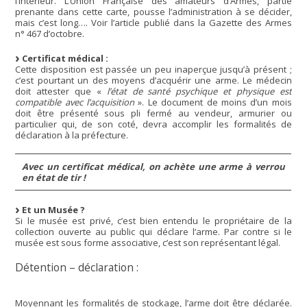
l’Intérieur. L’Union Française des amateurs d’Armes, partie
prenante dans cette carte, pousse l’administration à se décider,
mais c’est long…. Voir l’article publié dans la Gazette des Armes
n° 467 d’octobre.
Certificat médical :
Cette disposition est passée un peu inaperçue jusqu’à présent ;
c’est pourtant un des moyens d’acquérir une arme. Le médecin
doit attester que «
l’état de santé psychique et physique est
compatible avec l’acquisition
». Le document de moins d’un mois
doit être présenté sous pli fermé au vendeur, armurier ou
particulier qui, de son coté, devra accomplir les formalités de
déclaration à la préfecture.
Avec un certificat médical, on achète une arme à verrou
en état de tir !
Et un Musée ?
Si le musée est privé, c’est bien entendu le propriétaire de la
collection ouverte au public qui déclare l’arme. Par contre si le
musée est sous forme associative, c’est son représentant légal.
Détention – déclaration :
Moyennant les formalités de stockage, l’arme doit être déclarée.