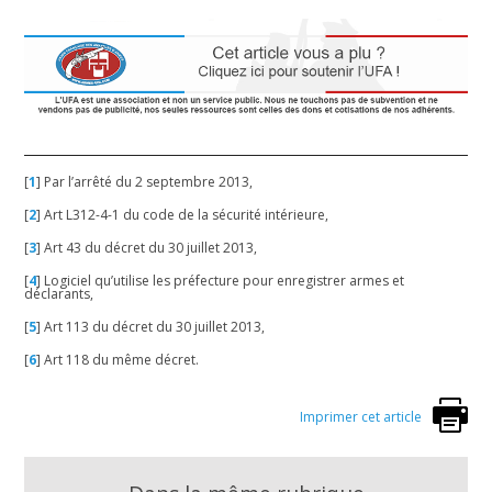
[
1
]
Par l’arrêté du 2 septembre 2013,
[
2
]
Art L312-4-1 du code de la sécurité intérieure,
[
3
]
Art 43 du décret du 30 juillet 2013,
[
4
]
Logiciel qu’utilise les préfecture pour enregistrer armes et
déclarants,
[
5
]
Art 113 du décret du 30 juillet 2013,
[
6
]
Art 118 du même décret.
Imprimer cet article