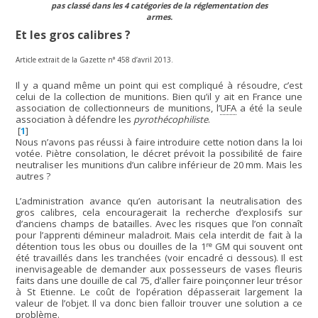
pas classé dans les 4 catégories de la réglementation des
armes.
Et les gros calibres ?
Article extrait de la Gazette n° 458 d’avril 2013.
Il y a quand même un point qui est compliqué à résoudre, c’est
celui de la collection de munitions. Bien qu’il y ait en France une
association de collectionneurs de munitions, l’
UFA
a été la seule
association à défendre les
pyrothécophiliste
.
[
1
]
Nous n’avons pas réussi à faire introduire cette notion dans la loi
votée. Piètre consolation, le décret prévoit la possibilité de faire
neutraliser les munitions d’un calibre inférieur de 20 mm. Mais les
autres ?
L’administration avance qu’en autorisant la neutralisation des
gros calibres, cela encouragerait la recherche d’explosifs sur
d’anciens champs de batailles. Avec les risques que l’on connaît
pour l’apprenti démineur maladroit. Mais cela interdit de fait à la
re
détention tous les obus ou douilles de la 1
GM qui souvent ont
été travaillés dans les tranchées (voir encadré ci dessous). Il est
inenvisageable de demander aux possesseurs de vases fleuris
faits dans une douille de cal 75, d’aller faire poinçonner leur trésor
à St Etienne. Le coût de l’opération dépasserait largement la
valeur de l’objet. Il va donc bien falloir trouver une solution a ce
problème.