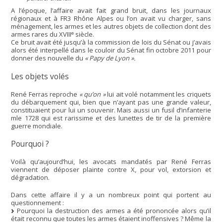
A l’époque, l’affaire avait fait grand bruit, dans les journaux
régionaux et à FR3 Rhône Alpes ou l’on avait vu charger, sans
ménagement, les armes et les autres objets de collection dont des
e
armes rares du XVIII
siècle.
Ce bruit avait été jusqu’à la commission de lois du Sénat ou j’avais
alors été interpellé dans le couloir du Sénat fin octobre 2011 pour
donner des nouvelle du
« Papy de Lyon ».
Les objets volés
René Ferras reproche
« qu’on »
lui ait volé notamment les criquets
du débarquement qui, bien que n’ayant pas une grande valeur,
constituaient pour lui un souvenir. Mais aussi un fusil d’infanterie
mle 1728 qui est rarissime et des lunettes de tir de la première
guerre mondiale.
Pourquoi ?
Voilà qu’aujourd’hui, les avocats mandatés par René Ferras
viennent de déposer plainte contre X, pour vol, extorsion et
dégradation.
Dans cette affaire il y a un nombreux point qui portent au
questionnement :
Pourquoi la destruction des armes a été prononcée alors qu’il
était reconnu que toutes les armes étaient inoffensives ? Même la