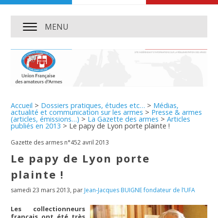
MENU
Accueil
>
Dossiers pratiques, études etc…
>
Médias,
actualité et communication sur les armes
>
Presse & armes
(articles, émissions…)
>
La Gazette des armes
>
Articles
publiés en 2013
>
Le papy de Lyon porte plainte !
Gazette des armes n°452 avril 2013
Le papy de Lyon porte
plainte !
samedi 23 mars 2013
,
par
Jean-Jacques BUIGNE fondateur de l’UFA
Les collectionneurs
français ont été très