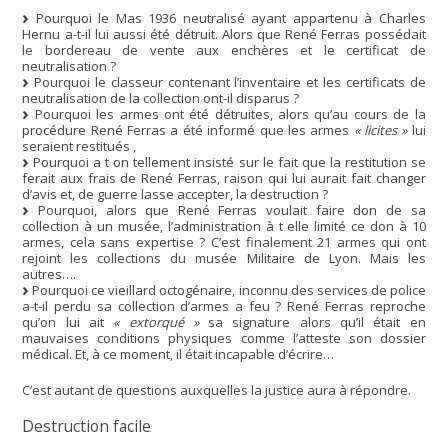
Pourquoi le Mas 1936 neutralisé ayant appartenu à Charles
Hernu a-t-il lui aussi été détruit. Alors que René Ferras possédait
le bordereau de vente aux enchères et le certificat de
neutralisation ?
Pourquoi le classeur contenant l’inventaire et les certificats de
neutralisation de la collection ont-il disparus ?
Pourquoi les armes ont été détruites, alors qu’au cours de la
procédure René Ferras a été informé que les armes
« licites »
lui
seraient restitués ,
Pourquoi a t on tellement insisté sur le fait que la restitution se
ferait aux frais de René Ferras, raison qui lui aurait fait changer
d’avis et, de guerre lasse accepter, la destruction ?
Pourquoi, alors que René Ferras voulait faire don de sa
collection à un musée, l’administration à t elle limité ce don à 10
armes, cela sans expertise ? C’est finalement 21 armes qui ont
rejoint les collections du musée Militaire de Lyon. Mais les
autres….
Pourquoi ce vieillard octogénaire, inconnu des services de police
a-t-il perdu sa collection d’armes a feu ? René Ferras reproche
qu’on lui ait
« extorqué »
sa signature alors qu’il était en
mauvaises conditions physiques comme l’atteste son dossier
médical. Et, à ce moment, il était incapable d’écrire…
C’est autant de questions auxquelles la justice aura à répondre.
Destruction facile