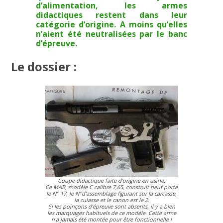
d’alimentation, les armes
didactiques restent dans leur
catégorie d’origine. A moins qu’elles
n’aient été neutralisées par le banc
d’épreuve.
Le dossier :
Coupe didactique faite d’origine en usine.
Ce MAB, modèle C calibre 7,65, construit neuf porte
le N° 17, le N°d’assemblage figurant sur la carcasse,
la culasse et le canon est le 2.
Si les poinçons d’épreuve sont absents, il y a bien
les marquages habituels de ce modèle. Cette arme
n’a jamais été montée pour être fonctionnelle !