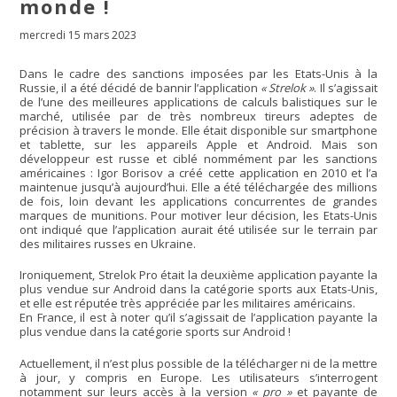
monde !
mercredi 15 mars 2023
Dans le cadre des sanctions imposées par les Etats-Unis à la
Russie, il a été décidé de bannir l’application
« Strelok »
. Il s’agissait
de l’une des meilleures applications de calculs balistiques sur le
marché, utilisée par de très nombreux tireurs adeptes de
précision à travers le monde. Elle était disponible sur smartphone
et tablette, sur les appareils Apple et Android. Mais son
développeur est russe et ciblé nommément par les sanctions
américaines : Igor Borisov a créé cette application en 2010 et l’a
maintenue jusqu’à aujourd’hui. Elle a été téléchargée des millions
de fois, loin devant les applications concurrentes de grandes
marques de munitions. Pour motiver leur décision, les Etats-Unis
ont indiqué que l’application aurait été utilisée sur le terrain par
des militaires russes en Ukraine.
Ironiquement, Strelok Pro était la deuxième application payante la
plus vendue sur Android dans la catégorie sports aux Etats-Unis,
et elle est réputée très appréciée par les militaires américains.
En France, il est à noter qu’il s’agissait de l’application payante la
plus vendue dans la catégorie sports sur Android !
Actuellement, il n’est plus possible de la télécharger ni de la mettre
à jour, y compris en Europe. Les utilisateurs s’interrogent
notamment sur leurs accès à la version
« pro »
et payante de