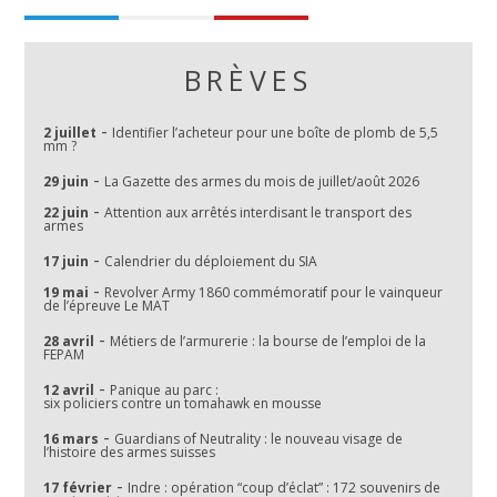
BRÈVES
-
2 juillet
Identifier l’acheteur pour une boîte de plomb de 5,5
mm ?
-
29 juin
La Gazette des armes du mois de juillet/août 2026
-
22 juin
Attention aux arrêtés interdisant le transport des
armes
-
17 juin
Calendrier du déploiement du SIA
-
19 mai
Revolver Army 1860 commémoratif pour le vainqueur
de l’épreuve Le MAT
-
28 avril
Métiers de l’armurerie : la bourse de l’emploi de la
FEPAM
-
12 avril
Panique au parc :
six policiers contre un tomahawk en mousse
-
16 mars
Guardians of Neutrality : le nouveau visage de
l’histoire des armes suisses
-
17 février
Indre : opération “coup d’éclat” : 172 souvenirs de