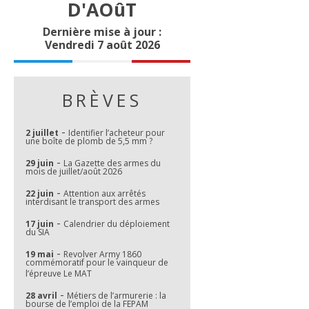
D'AOûT
Dernière mise à jour :
Vendredi 7 août 2026
BRÈVES
-
2 juillet
Identifier l’acheteur pour
une boîte de plomb de 5,5 mm ?
-
29 juin
La Gazette des armes du
mois de juillet/août 2026
-
22 juin
Attention aux arrêtés
interdisant le transport des armes
-
17 juin
Calendrier du déploiement
du SIA
-
19 mai
Revolver Army 1860
commémoratif pour le vainqueur de
l’épreuve Le MAT
-
28 avril
Métiers de l’armurerie : la
bourse de l’emploi de la FEPAM