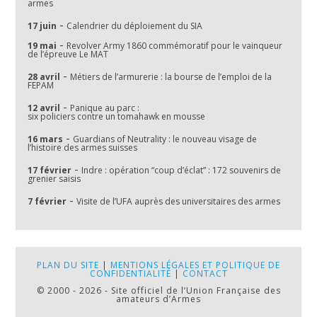
armes
-
17 juin
Calendrier du déploiement du SIA
-
19 mai
Revolver Army 1860 commémoratif pour le vainqueur
de l’épreuve Le MAT
-
28 avril
Métiers de l’armurerie : la bourse de l’emploi de la
FEPAM
-
12 avril
Panique au parc :
six policiers contre un tomahawk en mousse
-
16 mars
Guardians of Neutrality : le nouveau visage de
l’histoire des armes suisses
-
17 février
Indre : opération “coup d’éclat” : 172 souvenirs de
grenier saisis
-
7 février
Visite de l’UFA auprès des universitaires des armes
PLAN DU SITE
|
MENTIONS LÉGALES ET POLITIQUE DE
CONFIDENTIALITÉ
|
CONTACT
© 2000 - 2026 - Site officiel de l’Union Française des
amateurs d’Armes