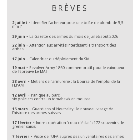
BRÈVES
-
2 juillet
Identifier l’acheteur pour une boîte de plomb de 5,5
mm ?
-
29 juin
La Gazette des armes du mois de juillet/août 2026
-
22 juin
Attention aux arrêtés interdisant le transport des
armes
-
17 juin
Calendrier du déploiement du SIA
-
19 mai
Revolver Army 1860 commémoratif pour le vainqueur
de l’épreuve Le MAT
-
28 avril
Métiers de l’armurerie : la bourse de l’emploi de la
FEPAM
-
12 avril
Panique au parc :
six policiers contre un tomahawk en mousse
-
16 mars
Guardians of Neutrality : le nouveau visage de
l’histoire des armes suisses
-
17 février
Indre : opération “coup d’éclat” : 172 souvenirs de
grenier saisis
-
7 février
Visite de l’UFA auprès des universitaires des armes