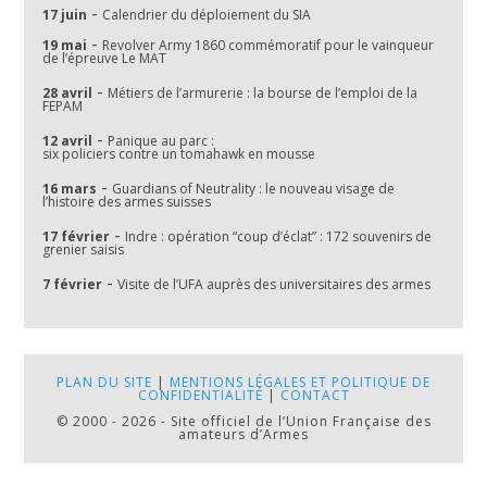
-
17 juin
Calendrier du déploiement du SIA
-
19 mai
Revolver Army 1860 commémoratif pour le vainqueur
de l’épreuve Le MAT
-
28 avril
Métiers de l’armurerie : la bourse de l’emploi de la
FEPAM
-
12 avril
Panique au parc :
six policiers contre un tomahawk en mousse
-
16 mars
Guardians of Neutrality : le nouveau visage de
l’histoire des armes suisses
-
17 février
Indre : opération “coup d’éclat” : 172 souvenirs de
grenier saisis
-
7 février
Visite de l’UFA auprès des universitaires des armes
PLAN DU SITE
|
MENTIONS LÉGALES ET POLITIQUE DE
CONFIDENTIALITÉ
|
CONTACT
© 2000 - 2026 - Site officiel de l’Union Française des
amateurs d’Armes