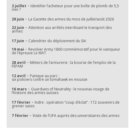
-
2 juillet
Identifier l’acheteur pour une boîte de plomb de 5,5
mm ?
-
29 juin
La Gazette des armes du mois de juillet/août 2026
-
22 juin
Attention aux arrêtés interdisant le transport des
armes
-
17 juin
Calendrier du déploiement du SIA
-
19 mai
Revolver Army 1860 commémoratif pour le vainqueur
de l’épreuve Le MAT
-
28 avril
Métiers de l’armurerie : la bourse de l’emploi de la
FEPAM
-
12 avril
Panique au parc :
six policiers contre un tomahawk en mousse
-
16 mars
Guardians of Neutrality : le nouveau visage de
l’histoire des armes suisses
-
17 février
Indre : opération “coup d’éclat” : 172 souvenirs de
grenier saisis
-
7 février
Visite de l’UFA auprès des universitaires des armes