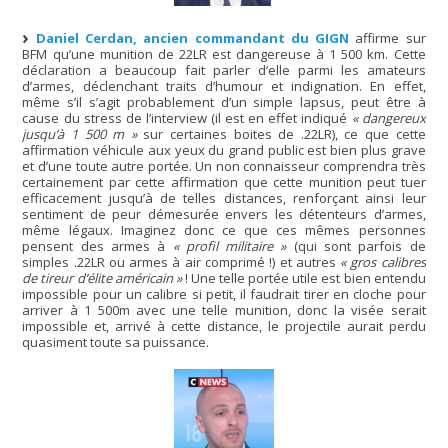
Daniel Cerdan, ancien commandant du GIGN
affirme sur
BFM qu’une munition de 22LR est dangereuse à 1 500 km. Cette
déclaration a beaucoup fait parler d’elle parmi les amateurs
d’armes, déclenchant traits d’humour et indignation. En effet,
même s’il s’agit probablement d’un simple lapsus, peut être à
cause du stress de l’interview (il est en effet indiqué
« dangereux
jusqu’à 1 500 m »
sur certaines boites de .22LR), ce que cette
affirmation véhicule aux yeux du grand public est bien plus grave
et d’une toute autre portée. Un non connaisseur comprendra très
certainement par cette affirmation que cette munition peut tuer
efficacement jusqu’à de telles distances, renforçant ainsi leur
sentiment de peur démesurée envers les détenteurs d’armes,
même légaux. Imaginez donc ce que ces mêmes personnes
pensent des armes à
« profil militaire »
(qui sont parfois de
simples .22LR ou armes à air comprimé !) et autres
« gros calibres
de tireur d’élite américain »
! Une telle portée utile est bien entendu
impossible pour un calibre si petit, il faudrait tirer en cloche pour
arriver à 1 500m avec une telle munition, donc la visée serait
impossible et, arrivé à cette distance, le projectile aurait perdu
quasiment toute sa puissance.