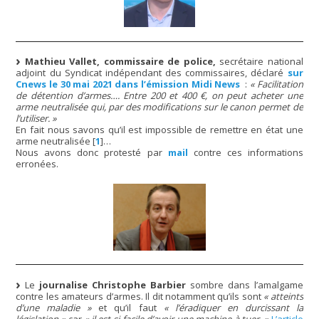
Mathieu Vallet, commissaire de police,
secrétaire national
adjoint du Syndicat indépendant des commissaires, déclaré
sur
Cnews le 30 mai 2021 dans l’émission Midi News
:
« Facilitation
de détention d’armes…. Entre 200 et 400 €, on peut acheter une
arme neutralisée qui, par des modifications sur le canon permet de
l’utiliser. »
En fait nous savons qu’il est impossible de remettre en état une
arme neutralisée
[
1
]
…
Nous avons donc protesté par
mail
contre ces informations
erronées.
Le
journalise Christophe Barbier
sombre dans l’amalgame
contre les amateurs d’armes. Il dit notamment qu’ils sont
« atteints
d’une maladie »
et qu’il faut
« l’éradiquer en durcissant la
législation »
car
« il est si facile d’avoir une machine à tuer. »
L’article