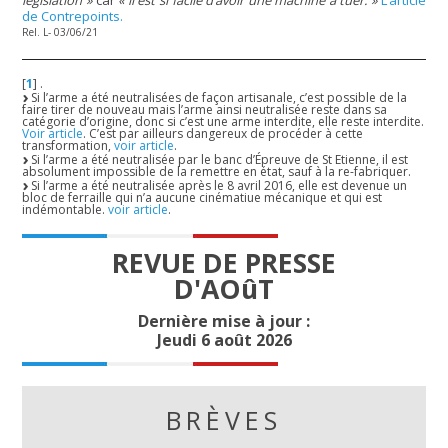
de Contrepoints.
Rel. L- 03/06/21
[
1
]
.
Si l’arme a été neutralisées de façon artisanale, c’est possible de la
faire tirer de nouveau mais l’arme ainsi neutralisée reste dans sa
catégorie d’origine, donc si c’est une arme interdite, elle reste interdite.
Voir article
. C’est par ailleurs dangereux de procéder à cette
transformation,
voir article
.
Si l’arme a été neutralisée par le banc d’Épreuve de St Etienne, il est
absolument impossible de la remettre en état, sauf à la re-fabriquer.
Si l’arme a été neutralisée après le 8 avril 2016, elle est devenue un
bloc de ferraille qui n’a aucune cinématiue mécanique et qui est
indémontable.
voir article
.
REVUE DE PRESSE
D'AOûT
Dernière mise à jour :
Jeudi 6 août 2026
BRÈVES