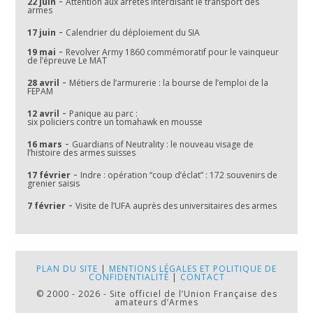
-
22 juin
Attention aux arrêtés interdisant le transport des
armes
-
17 juin
Calendrier du déploiement du SIA
-
19 mai
Revolver Army 1860 commémoratif pour le vainqueur
de l’épreuve Le MAT
-
28 avril
Métiers de l’armurerie : la bourse de l’emploi de la
FEPAM
-
12 avril
Panique au parc :
six policiers contre un tomahawk en mousse
-
16 mars
Guardians of Neutrality : le nouveau visage de
l’histoire des armes suisses
-
17 février
Indre : opération “coup d’éclat” : 172 souvenirs de
grenier saisis
-
7 février
Visite de l’UFA auprès des universitaires des armes
PLAN DU SITE
|
MENTIONS LÉGALES ET POLITIQUE DE
CONFIDENTIALITÉ
|
CONTACT
© 2000 - 2026 - Site officiel de l’Union Française des
amateurs d’Armes