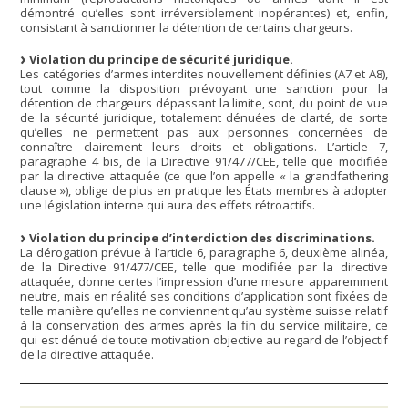
démontré qu’elles sont irréversiblement inopérantes) et, enfin,
consistant à sanctionner la détention de certains chargeurs.
Violation du principe de sécurité juridique.
Les catégories d’armes interdites nouvellement définies (A7 et A8),
tout comme la disposition prévoyant une sanction pour la
détention de chargeurs dépassant la limite, sont, du point de vue
de la sécurité juridique, totalement dénuées de clarté, de sorte
qu’elles ne permettent pas aux personnes concernées de
connaître clairement leurs droits et obligations. L’article 7,
paragraphe 4 bis, de la Directive 91/477/CEE, telle que modifiée
par la directive attaquée (ce que l’on appelle « la grandfathering
clause »), oblige de plus en pratique les États membres à adopter
une législation interne qui aura des effets rétroactifs.
Violation du principe d’interdiction des discriminations.
La dérogation prévue à l’article 6, paragraphe 6, deuxième alinéa,
de la Directive 91/477/CEE, telle que modifiée par la directive
attaquée, donne certes l’impression d’une mesure apparemment
neutre, mais en réalité ses conditions d’application sont fixées de
telle manière qu’elles ne conviennent qu’au système suisse relatif
à la conservation des armes après la fin du service militaire, ce
qui est dénué de toute motivation objective au regard de l’objectif
de la directive attaquée.