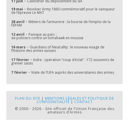
-
17 juin
Calendrier du déploiement du SIA
-
19 mai
Revolver Army 1860 commémoratif pour le vainqueur
de l’épreuve Le MAT
-
28 avril
Métiers de l’armurerie : la bourse de l’emploi de la
FEPAM
-
12 avril
Panique au parc :
six policiers contre un tomahawk en mousse
-
16 mars
Guardians of Neutrality : le nouveau visage de
l’histoire des armes suisses
-
17 février
Indre : opération “coup d’éclat” : 172 souvenirs de
grenier saisis
-
7 février
Visite de l’UFA auprès des universitaires des armes
PLAN DU SITE
|
MENTIONS LÉGALES ET POLITIQUE DE
CONFIDENTIALITÉ
|
CONTACT
© 2000 - 2026 - Site officiel de l’Union Française des
amateurs d’Armes