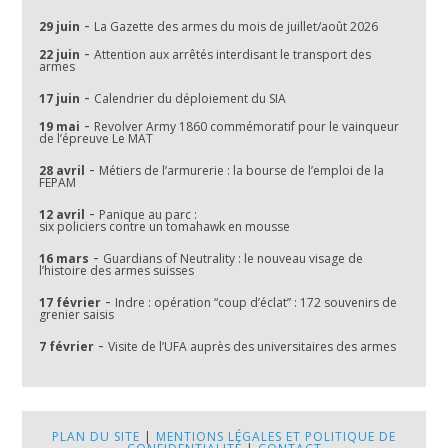
-
29 juin
La Gazette des armes du mois de juillet/août 2026
-
22 juin
Attention aux arrêtés interdisant le transport des
armes
-
17 juin
Calendrier du déploiement du SIA
-
19 mai
Revolver Army 1860 commémoratif pour le vainqueur
de l’épreuve Le MAT
-
28 avril
Métiers de l’armurerie : la bourse de l’emploi de la
FEPAM
-
12 avril
Panique au parc :
six policiers contre un tomahawk en mousse
-
16 mars
Guardians of Neutrality : le nouveau visage de
l’histoire des armes suisses
-
17 février
Indre : opération “coup d’éclat” : 172 souvenirs de
grenier saisis
-
7 février
Visite de l’UFA auprès des universitaires des armes
PLAN DU SITE
|
MENTIONS LÉGALES ET POLITIQUE DE